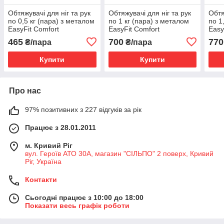
Обтяжувачі для ніг та рук
Обтяжувачі для ніг та рук
Обтя
по 0,5 кг (пара) з металом
по 1 кг (пара) з металом
по 1
EasyFit Comfort
EasyFit Comfort
Easy
465
700
770
₴/пара
₴/пара
Купити
Купити
Про нас
97% позитивних з 227 відгуків за рік
Працює з 28.01.2011
м. Кривий Ріг
вул. Героїв АТО 30А, магазин "СІЛЬПО" 2 поверх, Кривий
Ріг, Україна
Контакти
Сьогодні працює з 10:00 до 18:00
Показати весь графік роботи