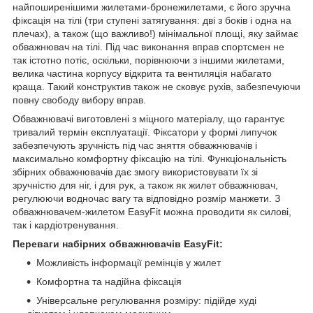
найпоширенішими жилетами-бронежилетами, є його зручна
фіксація на тілі (три ступені затягування: дві з боків і одна на
плечах), а також (що важливо!) мінімальної площі, яку займає
обважнювач на тілі. Під час виконання вправ спортсмен не
так істотно потіє, оскільки, порівнюючи з іншими жилетами,
велика частина корпусу відкрита та вентиляція набагато
краща. Такий конструктив також не сковує рухів, забезпечуючи
повну свободу вибору вправ.
Обважнювачі виготовлені з міцного матеріалу, що гарантує
тривалий термін експлуатації. Фіксатори у формі липучок
забезпечують зручність під час зняття обважнювачів і
максимально комфортну фіксацію на тілі. Функціональність
збірних обважнювачів дає змогу використовувати їх зі
зручністю для ніг, і для рук, а також як жилет обважнювач,
регулюючи водночас вагу та відповідно розмір манжети. З
обважнювачем-жилетом EasyFit можна проводити як силові,
так і кардіотренування.
Переваги набірних обважнювачів EasyFit:
Можливість інформації ремінців у жилет
Комфортна та надійна фіксація
Універсальне регулювання розміру: підійде худі