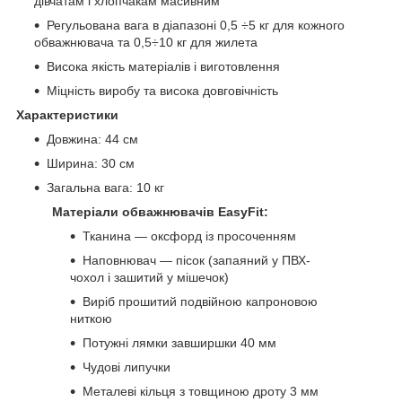
дівчатам і хлопчакам масивним
Регульована вага в діапазоні 0,5 ÷5 кг для кожного
обважнювача та 0,5÷10 кг для жилета
Висока якість матеріалів і виготовлення
Міцність виробу та висока довговічність
Характеристики
Довжина: 44 см
Ширина: 30 см
Загальна вага: 10 кг
Матеріали обважнювачів EasyFit:
Тканина — оксфорд із просоченням
Наповнювач — пісок (запаяний у ПВХ-
чохол і зашитий у мішечок)
Виріб прошитий подвійною капроновою
ниткою
Потужні лямки завширшки 40 мм
Чудові липучки
Металеві кільця з товщиною дроту 3 мм