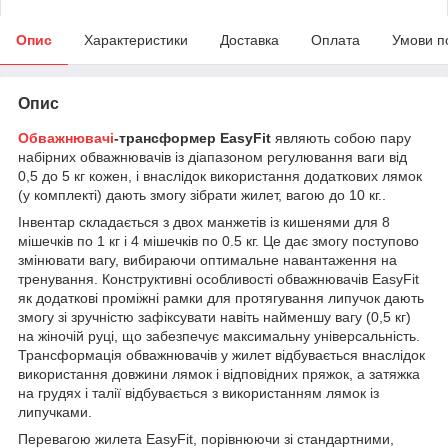
Опис
Характеристики
Доставка
Оплата
Умови п
Опис
Обважнювачі
-трансформер EasyFit
являють собою пару
набірних обважнювачів із діапазоном регулювання ваги від
0,5 до 5 кг кожен, і внаслідок використання додаткових лямок
(у комплекті) дають змогу зібрати жилет, вагою до 10 кг..
Інвентар складається з двох манжетів із кишенями для 8
мішечків по 1 кг і 4 мішечків по 0.5 кг. Це дає змогу поступово
змінювати вагу, вибираючи оптимальне навантаження на
тренування. Конструктивні особливості обважнювачів EasyFit
як додаткові проміжні рамки для протягування липучок дають
змогу зі зручністю зафіксувати навіть найменшу вагу (0,5 кг)
на жіночій руці, що забезпечує максимальну універсальність.
Трансформація обважнювачів у жилет відбувається внаслідок
використання довжини лямок і відповідних пряжок, а затяжка
на грудях і талії відбувається з використанням лямок із
липучками.
Перевагою жилета EasyFit, порівнюючи зі стандартними,