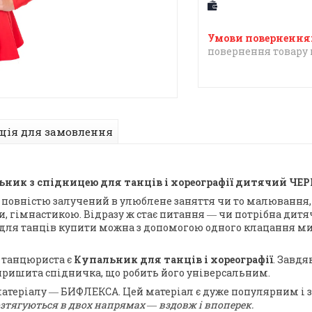
повернення товару 
ція для замовлення
ник з спідницею для танців і хореографії дитячий Ч
а повністю залучений в улюблене заняття чи то малювання, 
 гімнастикою. Відразу ж стає питання ― чи потрібна дитячи
 для танців купити можна з допомогою одного клацання ми
 танцюриста є
Купальник для танців і хореографії
. Завдя
 пришита спідничка, що робить його універсальним.
теріалу ― БИФЛЕКСА. Цей матеріал є дуже популярним і з
озтягуються в двох напрямах ― вздовж і впоперек.