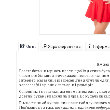
Опис
Характеристики
Інформа
Купаль
Багато батьків мріють про те, щоб їх дитина бул
часом все більше діточок захоплюються танцями,
інтернет-магазині є різноманітна дитячий одяг
хореографії є різних кольорів і розмірів.
Основним і невід'ємним елементом одягу цього
довгий рукав і класичний виріз. До купальника
Гімнастичний купальник пошитий з сучасного ма
Пов'язано це з тим, що
тканина, однаково добре р