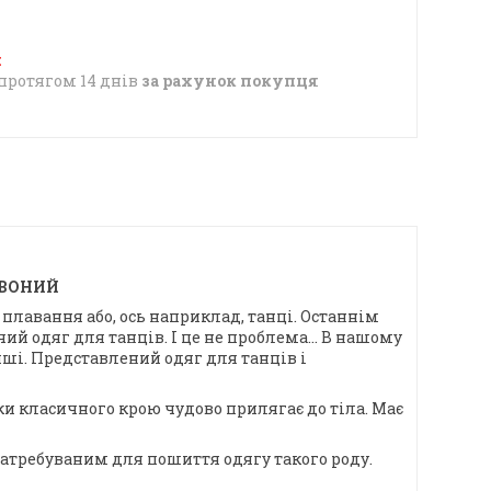
протягом 14 днів
за рахунок покупця
ЕРВОНИЙ
плавання або, ось наприклад, танці. Останнім
й одяг для танців. І це не проблема... В нашому
ші. Представлений одяг для танців і
ки класичного крою чудово прилягає до тіла. Має
атребуваним для пошиття одягу такого роду.