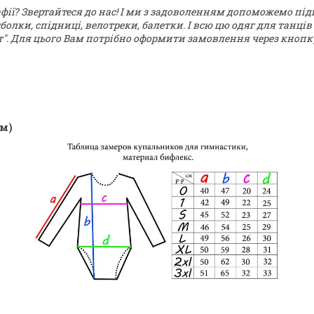
ії? Звертайтеся до нас! І ми з задоволенням допоможемо піді
олки, спідниці, велотреки, балетки.
І всю цю одяг для танці
рт". Для цього Вам потрібно оформити замовлення через кноп
см)