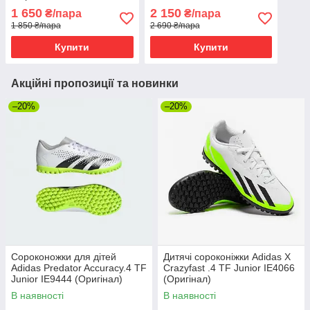
JSF3TA65 (Оригінал)
(Оригінал)
1 650
2 150
₴/пара
₴/пара
1 850 ₴/пара
2 690 ₴/пара
Купити
Купити
Акційні пропозиції та новинки
–20%
–20%
Сороконожки для дітей
Дитячі сороконіжки Adidas X
Adidas Predator Accuracy.4 TF
Crazyfast .4 TF Junior IE4066
Junior IE9444 (Оригінал)
(Оригінал)
В наявності
В наявності