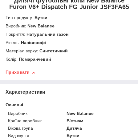
Дитячі футбольні копи New Balance
Furon V6+ Dispatch FG Junior JSF3FA65
Тип продукту:
Бутси
Виробник:
New Balance
Покриття:
Натуральний газон
Рівень:
Напівпрофі
Матеріал верху:
Синтетичний
Колір:
Помаранчевий
Приховати
Характеристики
Основні
Виробник
New Balance
Країна виробник
В'єтнам
Вікова група
Дитяча
Вид взуття
Бутси