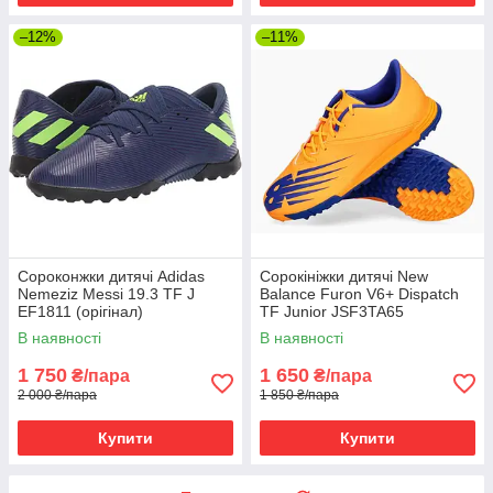
–12%
–11%
Сороконжки дитячі Adidas
Сорокініжки дитячі New
Nemeziz Messi 19.3 TF J
Balance Furon V6+ Dispatch
EF1811 (орігінал)
TF Junior JSF3TA65
(Оригінал)
В наявності
В наявності
1 750
1 650
₴/пара
₴/пара
2 000 ₴/пара
1 850 ₴/пара
Купити
Купити