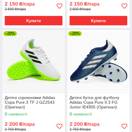
2 150
2 150
₴/пара
₴/пара
2 690 ₴/пара
2 690 ₴/пара
Купити
Купити
–20%
–20%
Дитячі сороконіжки Adidas
Дитячі бутси для футболу
Copa Pure.3 TF J GZ2543
Adidas Copa Pure II.3 FG
(Оригінал)
Junior IE4905 (Оригінал)
В наявності
В наявності
2 200
2 200
₴/пара
₴/пара
2 750 ₴/пара
2 750 ₴/пара