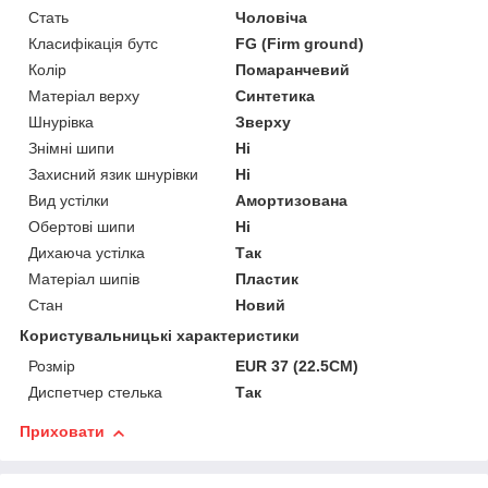
Стать
Чоловіча
Класифікація бутс
FG (Firm ground)
Колір
Помаранчевий
Матеріал верху
Синтетика
Шнурівка
Зверху
Знімні шипи
Ні
Захисний язик шнурівки
Ні
Вид устілки
Амортизована
Обертові шипи
Ні
Дихаюча устілка
Так
Матеріал шипів
Пластик
Стан
Новий
Користувальницькі характеристики
Розмір
EUR 37 (22.5CM)
Диспетчер стелька
Так
Приховати