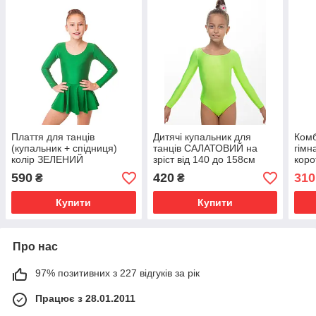
Плаття для танців
Дитячі купальник для
Комб
(купальник + спідниця)
танців САЛАТОВИЙ на
гімн
колір ЗЕЛЕНИЙ
зріст від 140 до 158см
коро
баво
590
420
310
₴
₴
110
Купити
Купити
Про нас
97% позитивних з 227 відгуків за рік
Працює з 28.01.2011