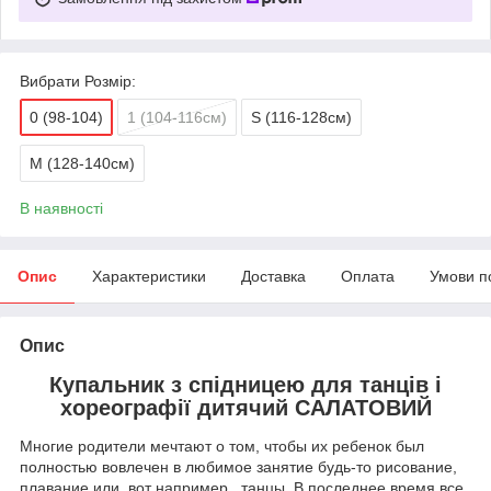
Вибрати Розмір:
0 (98-104)
1 (104-116см)
S (116-128см)
M (128-140см)
В наявності
Опис
Характеристики
Доставка
Оплата
Умови п
Опис
Купальник з спідницею для танців і
хореографії дитячий
САЛАТОВИЙ
Многие родители мечтают о том, чтобы их ребенок был
полностью вовлечен в любимое занятие будь-то рисование,
плавание или, вот например, танцы. В последнее время все