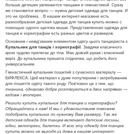
больше детишек увлекаются танцами и гимнастикой. Сразу
же становится вопрос ― нужна детская одежда для танцев. И
это не проблема... В нашем интернет-магазине есть
разнообразная детская одежда для танцев купить можно с
помощью одного щелчка мыши. Представленная одежда для
танцев и хореографии есть разных цветов и размеров.
Основним і невід'ємним елементом одягу цього танцюриста є
Купальник для танців і хореографії
. Завдяки класичного
крою чудово прилягає до тіла. Має довгий рукав і класичний
виріз. До купальника пришита спідничка, що робить його
універсальним.
Гімнастичний купальник пошитий з сучасного матеріалу ―
БИФЛЕКСА. Цей матеріал є дуже популярним і затребуваним
для пошиття одягу такого роду. Пов'язано це з тим, що
тканина, однаково добре розтягуються в двох напрямах ―
вздовж і впоперек.
Решили купить купальник для танцев и хореографии?
Обращайтесь к нам! И мы с удовольствием поможем
подобрать купальник по нужному Вам размеру. Так же
детская одежда для танцев включает детские лосины,
юбки, велотреки, балетки.
И всю эту одежду для танцев
купить можно не выходя из дома в нашем интернет-