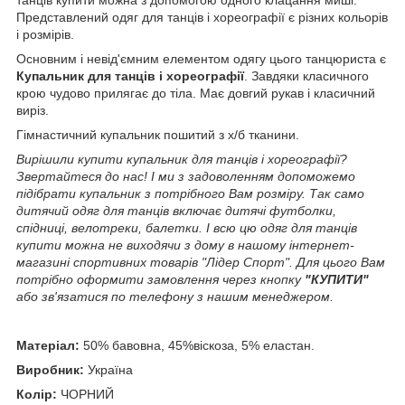
Представлений одяг для танців і хореографії є різних кольорів
і розмірів.
Основним і невід'ємним елементом одягу цього танцюриста є
Купальник для танців і хореографії
. Завдяки класичного
крою чудово прилягає до тіла. Має довгий рукав і класичний
виріз.
Гімнастичний купальник пошитий з х/б тканини.
Вирішили купити купальник для танців і хореографії?
Звертайтеся до нас! І ми з задоволенням допоможемо
підібрати купальник з потрібного Вам розміру. Так само
дитячий одяг для танців включає дитячі футболки,
спідниці, велотреки, балетки.
І всю цю одяг для танців
купити можна не виходячи з дому в нашому інтернет-
магазині спортивних товарів "Лідер Спорт". Для цього Вам
потрібно оформити замовлення через кнопку
"КУПИТИ"
або
зв'язатися по телефону з нашим менеджером.
Матеріал:
50% бавовна, 45%віскоза, 5% еластан.
Виробник:
Україна
Колір:
ЧОРНИЙ