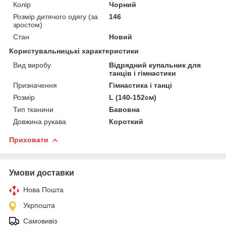
Колір
Чорний
Розмір дитячого одягу (за
146
зростом)
Стан
Новий
Користувальницькі характеристики
Вид виробу
Відрядний купальник для
танців і гімнастики
Призначення
Гімнастика і танці
Розмір
L (140-152см)
Тип тканини
Бавовна
Довжина рукава
Короткий
Приховати
Умови доставки
Нова Пошта
Укрпошта
Самовивіз