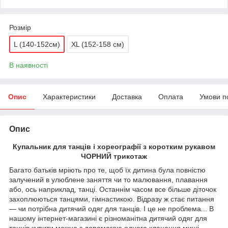
Розмір
L (140-152см)
XL (152-158 см)
В наявності
Опис
Характеристики
Доставка
Оплата
Умови п
Опис
Купальник для танців і хореографії з коротким рукавом
ЧОРНИЙ трикотаж
Багато батьків мріють про те, щоб їх дитина була повністю
залучений в улюблене заняття чи то малювання, плавання
або, ось наприклад, танці. Останнім часом все більше діточок
захоплюються танцями, гімнастикою. Відразу ж стає питання
― чи потрібна дитячий одяг для танців. І це не проблема... В
нашому інтернет-магазині є різноманітна дитячий одяг для
танців купити можна з допомогою одного клацання миші.