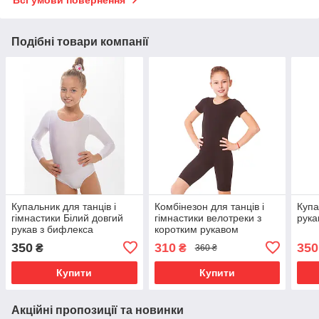
Подібні товари компанії
Купальник для танців і
Комбінезон для танців і
Купа
гімнастики Білий довгий
гімнастики велотреки з
рук
рукав з бифлекса
коротким рукавом
бавовняний на зріст 104-
350
310
350
₴
₴
360 ₴
110см
Купити
Купити
Акційні пропозиції та новинки