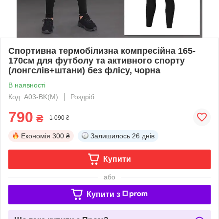
Спортивна термобілизна компресійна 165-
170см для футболу та активного спорту
(лонгслів+штани) без флісу, чорна
В наявності
Код: A03-BK(M)
Роздріб
790
₴
1 090 ₴
Економія
300 ₴
Залишилось
26 днів
Купити
або
Купити з