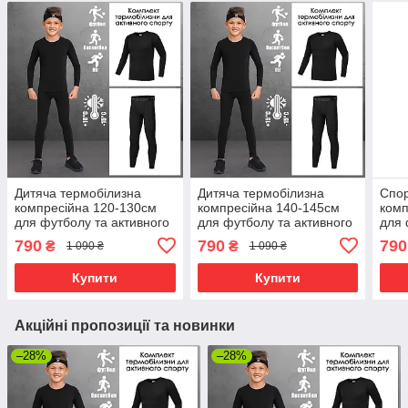
Дитяча термобілизна
Дитяча термобілизна
Спор
компресійна 120-130см
компресійна 140-145см
комп
для футболу та активного
для футболу та активного
для 
спорту (лонгслів+штани)
спорту (лонгслів+штани)
спор
790
790
790
₴
₴
1 090 ₴
1 090 ₴
без флісу, чорна
без флісу, чорна
без 
Купити
Купити
Акційні пропозиції та новинки
–28%
–28%