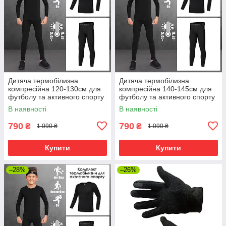
Дитяча термобілизна
Дитяча термобілизна
компресійна 120-130см для
компресійна 140-145см для
футболу та активного спорту
футболу та активного спорту
(лонгслів+штани) без флісу,
(лонгслів+штани) без флісу,
В наявності
В наявності
чорна
чорна
790
790
₴
₴
1 090 ₴
1 090 ₴
Купити
Купити
–28%
–26%