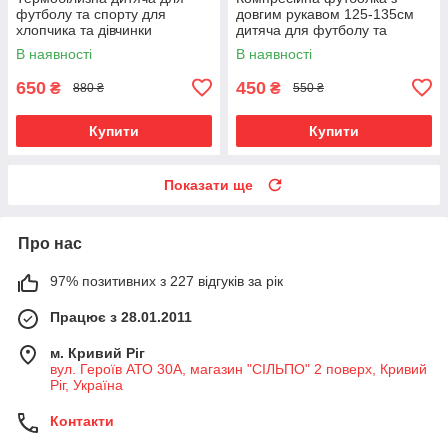
футболу та спорту для
довгим рукавом 125-135см
хлопчика та дівчинки
дитяча для футболу та
Columbia 140см, чорне
активного спорту, чорна
В наявності
В наявності
650
450
₴
₴
880 ₴
550 ₴
Купити
Купити
Показати ще
Про нас
97% позитивних з 227 відгуків за рік
Працює з 28.01.2011
м. Кривий Ріг
вул. Героїв АТО 30А, магазин "СІЛЬПО" 2 поверх, Кривий
Ріг, Україна
Контакти