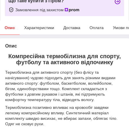
Що таке купити з Пром?
Замовлення під захистом
Опис
Характеристики
Доставка
Оплата
Умови п
Опис
Компресійна термобілизна для спорту,
футболу та активного відпочинку
Термобілизна для активного спорту (без флісу та
начісування) чудово підходить для занять різними видами
активного спорту: футболом, баскетболом, волейболом,
бігом, єдиноборствами тощо. Комплект складається з
футболки з довгим рукавом і штанів, які підтримують
комфортну температуру тіла, відводять вологу.
Термобілизна позитивно впливає на кровообіг завдяки
легкому компресійному впливу. Синтетичний матеріал
комплекту швидко висихає, не вбирає запахи, облягає тіло.
Одяг не сковує рухи.