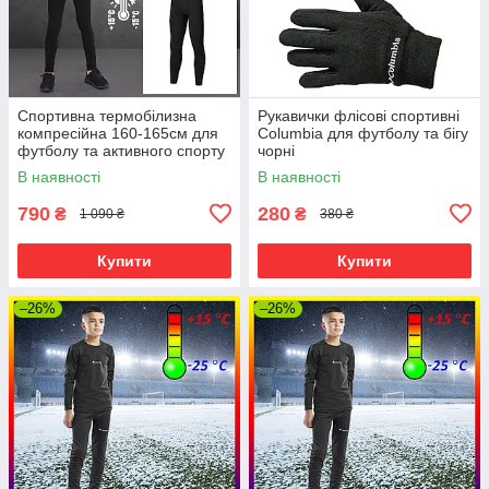
Спортивна термобілизна
Рукавички флісові спортивні
компресійна 160-165см для
Columbia для футболу та бігу
футболу та активного спорту
чорні
(лонгслів+штани) без флісу,
В наявності
В наявності
чорна
790
280
₴
₴
1 090 ₴
380 ₴
Купити
Купити
–26%
–26%