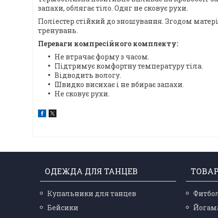
запахи, облягає тіло. Одяг не сковує рухи.
Поліестер стійкий до зношування. Згодом матеріа
тренувань.
Переваги компресійного комплекту:
Не втрачає форму з часом.
Підтримує комфортну температуру тіла.
Відводить вологу.
Швидко висихає і не вбирає запахи.
Не сковує рухи.
ОДЕЖДА ДЛЯ ТАНЦЕВ
ТОВА
Купальники для танцев
Фитбо
Бейсики
Йогам