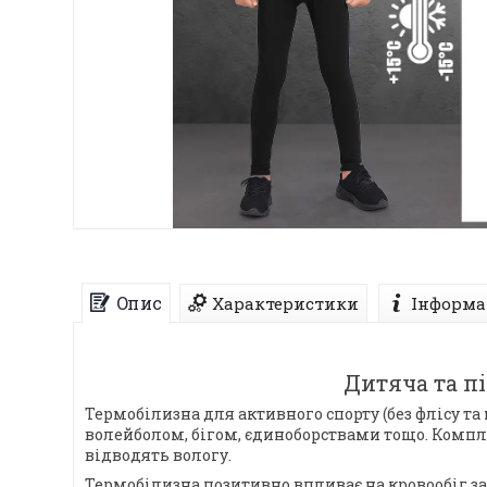
Опис
Характеристики
Інформа
Дитяча та пі
Термобілизна для активного спорту (без флісу т
волейболом, бігом, єдиноборствами тощо. Компле
відводять вологу.
Термобілизна позитивно впливає на кровообіг 