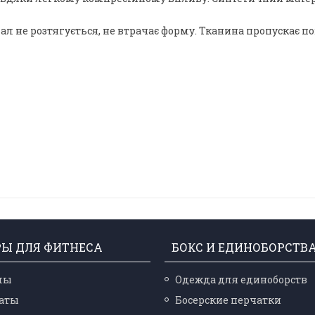
л не розтягується, не втрачає форму. Тканина пропускає пов
РЫ ДЛЯ ФИТНЕСА
БОКС И ЕДИНОБОРСТВ
лы
Одежда для единоборств
аты
Босерские перчатки