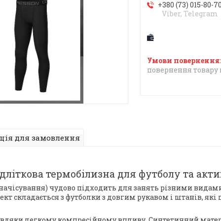
+380 (73) 015-80-7
Viber, Telegram
повернення товару 
ція для замовлення
дліткова термобілизна для футболу та акт
а начісування) чудово підходить для занять різними видами
кт складається з футболки з довгим рукавом і штанів, які
завдяки легкому компресійному впливу. Синтетичний матер