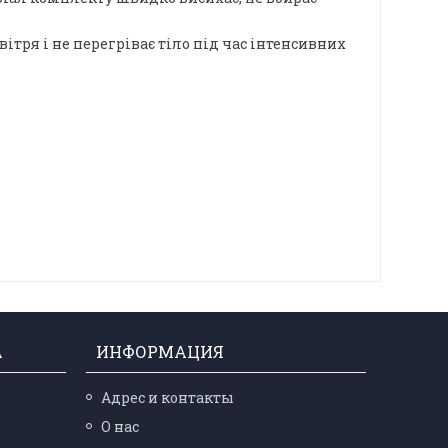
ітря і не перегріває тіло під час інтенсивних
А
ИНФОРМАЦИЯ
Адрес и контакты
О нас