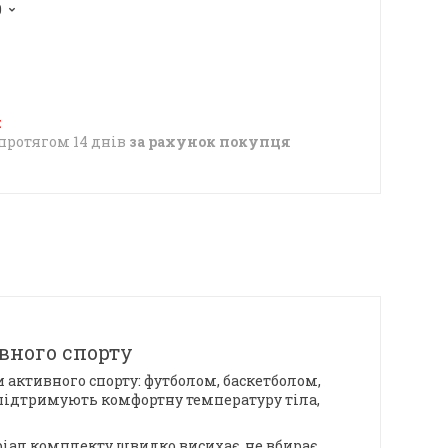
0
протягом 14 днів
за рахунок покупця
ивного спорту
 активного спорту: футболом, баскетболом,
 підтримують комфортну температуру тіла,
іал комплекту швидко висихає, не вбирає