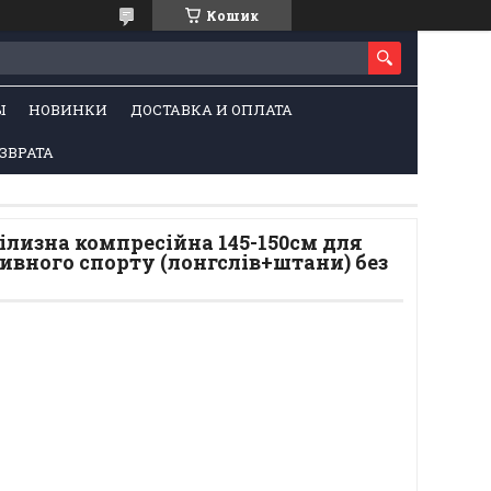
Кошик
Ы
НОВИНКИ
ДОСТАВКА И ОПЛАТА
ЗВРАТА
лизна компресійна 145-150см для
ивного спорту (лонгслів+штани) без