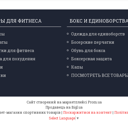
РЫ ДЛЯ ФИТНЕСА
БОКС И ЕДИНОБОРСТВ
лы
Одежда для единоборств
аты
Босерские перчатки
ки для фитнеса
Обувь для бокса
а для похудения
Боксерская защита
ли
Капы
лки
ПОСМОТРЕТЬ ВСЕ ТОВАР
Сайт створений на маркетплейсі
Prom.ua
Продавець на Bigl.ua
"Leader Sport" - інтернет-магазин спортивних товарів |
Поскаржитися на контент
|
Політи
Select Language
▼