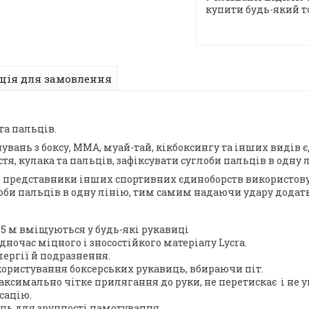
купити будь-який т
ція для замовлення
та пальців.
вань з боксу, ММА, муай-тай, кікбоксингу та інших видів єд
я, кулака та пальців, зафіксувати суглоби пальців в одну 
 й представники інших спортивних єдиноборств використов
глоби пальців в одну лінію, тим самим надаючи удару додат
,5 м вміщуються у будь-які рукавиці
одночас міцного і зносостійкого матеріалу Lycra.
ергії й подразнення.
ористування боксерських рукавиць, вбираючи піт.
ксимально чітке прилягання до руки, не перетискає і не у
сацію.
ць для зручності намотування.