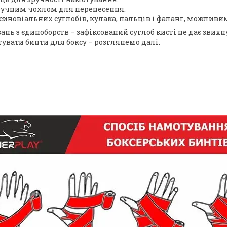
зручним чохлом для перенесення.
синовіальних суглобів, кулака, пальців і фаланг, можлив
нь з єдиноборств – зафіксований суглоб кисті не дає звихну
увати бинти для боксу – розглянемо далі.