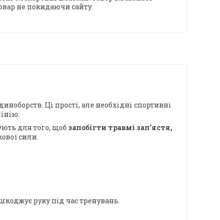
овар не покидаючи сайту.
иноборств. Ці прості, але необхідні спортивні
лінію.
ують для того, щоб
запобігти травмі зап'ястя,
кової сили.
шкоджує руку під час тренувань.