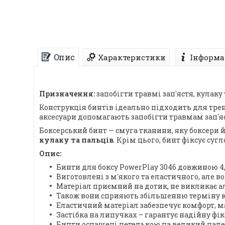
Опис
Характеристики
Інформа
Призначення:
запобігти травмі зап'ястя, кулаку 
Конструкція бинтів ідеально підходить для трену
аксесуари допомагають запобігти травмам зап'яст
Боксерський бинт — смуга тканини, яку боксери
кулаку та пальців
. Крім цього, бинт фіксує су
Опис:
Бинти для боксу PowerPlay 3046 довжиною 4
Виготовлені з м′якого та еластичного, але в
Матеріал приємний на дотик, не викликає ал
Також вони сприяють збільшенню терміну к
Еластичний матеріал забезпечує комфорт, ма
Застібка на липучках – гарантує надійну фік
Бинти оснащені петелькою на великий пале