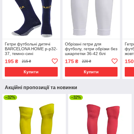
Гетри футбольні дитячі
Обрізані гетри для
Гетр
BARCELONA HOME р-р32-
футболу, гетри обрізки без
футб
37, темно-сині
шкарпетки 36-42 білі
жовт
195
175
150
₴
₴
215 ₴
220 ₴
Купити
Купити
Акційні пропозиції та новинки
–32%
–32%