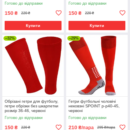
Готово до відправки
Готово до відправки
150
150
₴
₴
220 ₴
220 ₴
Купити
Купити
–32%
–29%
Обрізані гетри для футболу,
Гетри футбольні чоловічі
гетри обрізки без шкарпетки
нековзні SPOINT р-р40-45,
розмір 36-46, червоні
червоні
Готово до відправки
Готово до відправки
150
210
₴
₴/пара
220 ₴
295 ₴/пара