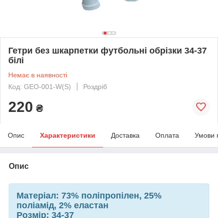
Гетри без шкарпетки футбольні обрізки 34-37
білі
Немає в наявності
Код: GEO-001-W(S)
Роздріб
220
₴
Опис
Характеристики
Доставка
Оплата
Умови 
Опис
Матеріал:
73% поліпропілен, 25%
поліамід, 2% еластан
Розмір:
34-37