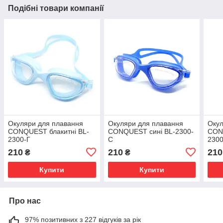
Подібні товари компанії
Окуляри для плавання
Окуляри для плавання
Окул
CONQUEST блакитні BL-
CONQUEST сині BL-2300-
CON
2300-Г
С
2300
210
210
210
₴
₴
Купити
Купити
Про нас
97% позитивних з 227 відгуків за рік