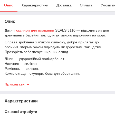
Опис
Характеристики
Доставка
Оплата
Умови п
Опис
Дитячі
окуляри для плавання
SEALS 3110 — підходять як для
тренувань у басейні, так і для активного відпочинку на морі.
Оправа зроблена з м'якого силікону, добре прилягає до
обличчя. Форма очком підходить як дорослим, так і дітям.
Прозорість забезпечує ширший огляд.
Лінзи — ударостійкий полікарбонат
Наочник — силікон.
Ремінець — силікон.
Комплектація: окуляри, бокс для зберігання.
Приховати
Характеристики
Основні атрибути