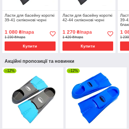
Ласти для басейну короткі
Ласти для басейну короткі
Ласт
39-41 силіконові чорні
42-44 силіконові чорні
39-4
блак
1 080
1 270
1 0
₴/пара
₴/пара
1 230 ₴/пара
1 420 ₴/пара
1 230
Купити
Купити
Акційні пропозиції та новинки
–12%
–12%