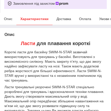
Замовлення під захистом
Опис
Характеристики
Доставка
Оплата
Умови 
Опис
Ласти
для плавання короткі
Короткі ласти для басейну SWIM-N-STAR зазвичай
використовують для тренувань у басейні. Виготовлені з
високоякісного силікону. Мають закриту п'яту, що дає змогу
надійно зафіксувати ласту на нозі. Також мають додаткові
ребра жорсткості для більшої ефективності. Ласти SWIM-N-
STAR зручні у використанні та є незамінним помічником під
час тренувань.
Ласти тренувальні укорочені SWIM-N-STAR спеціально
розроблені для тренувань і вдосконалення техніки плавання.
Дають змогу створювати максимальний опір у воді.
Максимальний опір передбачає збільшене навантаження на
м'язи ніг, що дає змогу розвивати підвищену силу та
витривалість. Завдяки цьому Ви зможете плисти набагато