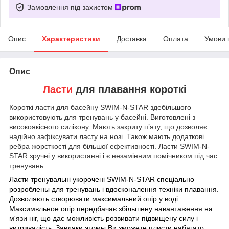
Замовлення під захистом
Опис
Характеристики
Доставка
Оплата
Умови 
Опис
Ласти
для плавання короткі
Короткі ласти для басейну SWIM-N-STAR здебільшого
використовують для тренувань у басейні. Виготовлені з
високоякісного силікону. Мають закриту п’яту, що дозволяє
надійно зафіксувати ласту на нозі. Також мають додаткові
ребра жорсткості для більшої ефективності. Ласти SWIM-N-
STAR зручні у використанні і є незамінним помічником під час
тренувань.
Ласти тренувальні укорочені SWIM-N-STAR
спеціально
розроблены для тренувань і вдосконалення техніки плавання.
Дозволяють створювати максимальний опір у воді.
Максимвльное опір передбачає збільшену навантаження на
м'язи ніг, що дає можливість розвивати підвищену силу і
витривалість. Завдяки этомы Ви зможете плисти набагато