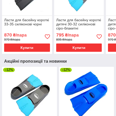
Ласти для басейну короткі
Ласти для басейну короткі
Ласт
33-35 силіконові чорні
дитячі 30-32 силіконові
дитя
сіро-блакитні
сіро
870
795
870
₴/пара
₴/пара
970 ₴/пара
895 ₴/пара
970 
Купити
Купити
Акційні пропозиції та новинки
–12%
–12%