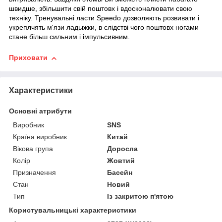
швидше, збільшити свій поштовх і вдосконалювати свою
техніку. Тренувальні ласти Speedo дозволяють розвивати і
укреплчять м'язи ладыжки, в слідстві чого поштовх ногами
стане більш сильним і імпульсивним.
Приховати
Характеристики
Основні атрибути
Виробник
SNS
Країна виробник
Китай
Вікова група
Доросла
Колір
Жовтий
Призначення
Басейн
Стан
Новий
Тип
Із закритою п'ятою
Користувальницькі характеристики