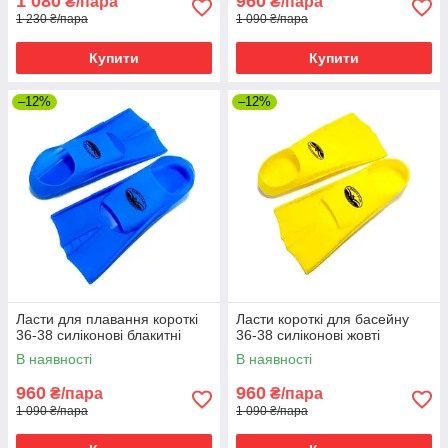
1 080
960
₴/пара
₴/пара
1 230 ₴/пара
1 090 ₴/пара
Купити
Купити
–12%
–12%
Ласти для плавання короткі
Ласти короткі для басейну
36-38 силіконові блакитні
36-38 силіконові жовті
В наявності
В наявності
960
960
₴/пара
₴/пара
1 090 ₴/пара
1 090 ₴/пара