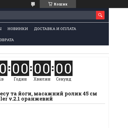
Кошик
Ы
НОВИНКИ
ДОСТАВКА И ОПЛАТА
ЗВРАТА
0
0
0
0
0
0
0
ів
Годин
Хвилин
Секунд
есу та йоги, масажний ролик 45 см
ller v.2.1 оранжевий