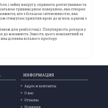
біль і зайву напругу, сприяють розтягуванню та
еціальною тривимірною поверхнею, яка створює
сажиста, але з більшою інтенсивністю, яка
ож стимулює приплив крові до м'язів, а разом з
а також для реабілітації. Популярність ролерів у
ах до масажиста. Замість цього компактний за
ика ділянка вільного простору.
А
ИНФОРМАЦИЯ
Адрес и контакты
О нас
Отзывы
Новинки