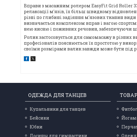
Вправи з масажним ролером EasyFit Grid Roller 3
релаксації м'язів, їх більш швидкому відновле
різні по глибині задіяння м'язових тканин види 
визначається комплексом вправ і вагою спортсме
нею кисню і поживних речовин, забезпечуючи шв
Ролик застосовується для самомасажу в різних вид
професіоналів пояснюється їх простотою у викори
своїми розмірами валик завжди може бути під ру
ОДЕЖДА ДЛЯ ТАНЦЕВ
ТОВА
Купальники для танцев
Фитбо
Бейсики
Йогам
Юбки
Перчат
Лосины для гимнастики
Одежд