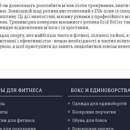
3 см дозволяють розслабити м'язи після тренування, зняти 
нню. Зовнішній шар ролика виготовлений з EVA-піни із сп
впливу. Ці дії аналогічні масажу руками у професійного ма
на. Тривимірна поверхня масажного ролика Grid Roller так
идке відновлення м'язів і їх зростання.
ах спорту, але найбільш часто в фітнесі, пілатесі та йозі, 
станні і ефективністю - немає необхідності в частих візит
кою, а щоб приступити до занять знадобитися зовсім невел
РЫ ДЛЯ ФИТНЕСА
БОКС И ЕДИНОБОРСТВ
лы
Одежда для единоборств
аты
Босерские перчатки
ки для фитнеса
Обувь для бокса
а для похудения
Боксерская защита