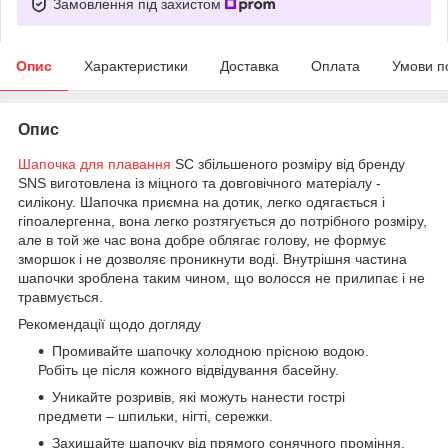
Замовлення під захистом
Опис
Характеристики
Доставка
Оплата
Умови п
Опис
Шапочка для плавання
SC збільшеного розміру від бренду
SNS виготовлена із міцного та довговічного матеріалу -
силікону. Шапочка приємна на дотик, легко одягається і
гіпоалергенна, вона легко розтягується до потрібного розміру,
але в той же час вона добре облягає голову, не формує
зморшок і не дозволяє проникнути воді. Внутрішня частина
шапочки зроблена таким чином, що волосся не прилипає і не
травмується.
Рекомендації щодо догляду
Промивайте шапочку холодною прісною водою.
Робіть це після кожного відвідування басейну.
Уникайте розривів, які можуть нанести гострі
предмети – шпильки, нігті, сережки.
Захищайте шапочку від прямого сонячного проміння.