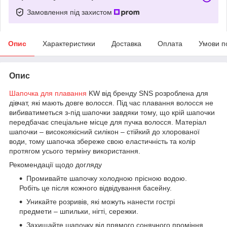
Замовлення під захистом
Опис
Характеристики
Доставка
Оплата
Умови п
Опис
Шапочка для плавання
KW від бренду SNS розроблена для
дівчат, які мають довге волосся. Під час плавання волосся не
вибиватиметься з-під шапочки завдяки тому, що крій шапочки
передбачає спеціальне місце для пучка волосся. Матеріал
шапочки – високоякісний силікон – стійкий до хлорованої
води, тому шапочка збереже свою еластичність та колір
протягом усього терміну використання.
Рекомендації щодо догляду
Промивайте шапочку холодною прісною водою.
Робіть це після кожного відвідування басейну.
Уникайте розривів, які можуть нанести гострі
предмети – шпильки, нігті, сережки.
Захищайте шапочку від прямого сонячного проміння.