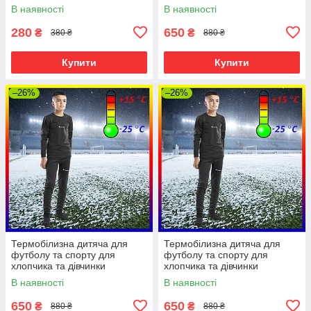
Columbia 134см, чорне
В наявності
В наявності
280
650
₴
₴
380 ₴
880 ₴
Купити
Купити
–26%
–26%
Термобілизна дитяча для
Термобілизна дитяча для
футболу та спорту для
футболу та спорту для
хлопчика та дівчинки
хлопчика та дівчинки
Columbia 128см, чорне
Columbia 140см, чорне
В наявності
В наявності
650
650
₴
₴
880 ₴
880 ₴