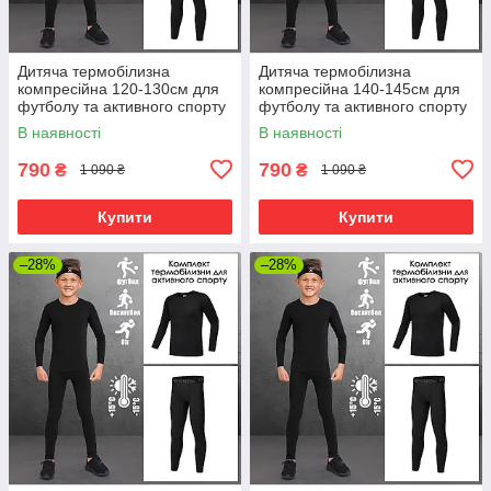
Дитяча термобілизна
Дитяча термобілизна
компресійна 120-130см для
компресійна 140-145см для
футболу та активного спорту
футболу та активного спорту
(лонгслів+штани) без флісу,
(лонгслів+штани) без флісу,
В наявності
В наявності
чорна
чорна
790
790
₴
₴
1 090 ₴
1 090 ₴
Купити
Купити
–28%
–28%