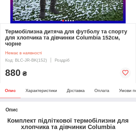
Термобілизна дитяча для футболу та спорту
для хлопчика та дівчинки Columbia 152см,
чорне
Немає в наявності
Код: BLC-JR-BK(152)
Роздріб
880
₴
Опис
Характеристики
Доставка
Оплата
Умови п
Опис
Комплект підліткової термобілизни для
хлопчика та дівчинки Columbia