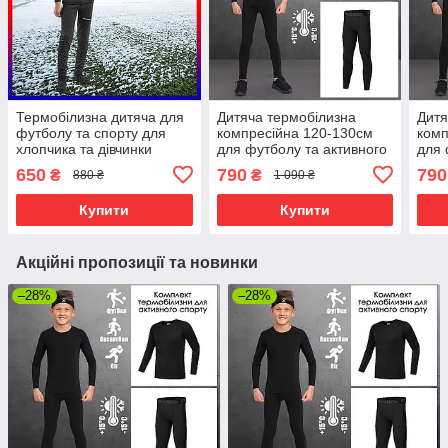
Термобілизна дитяча для
Дитяча термобілизна
Дитя
футболу та спорту для
компресійна 120-130см
комп
хлопчика та дівчинки
для футболу та активного
для 
Columbia 140см, чорне
спорту (лонгслів+штани)
спор
650
790
790
₴
₴
880 ₴
1 090 ₴
без флісу, чорна
без 
Купити
Купити
Акційні пропозиції та новинки
–28%
–28%