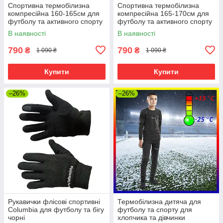
Спортивна термобілизна
Спортивна термобілизна
компресійна 160-165см для
компресійна 165-170см для
футболу та активного спорту
футболу та активного спорту
(лонгслів+штани) без флісу,
(лонгслів+штани) без флісу,
В наявності
В наявності
чорна
чорна
790
790
₴
₴
1 090 ₴
1 090 ₴
Купити
Купити
–26%
–26%
Рукавички флісові спортивні
Термобілизна дитяча для
Columbia для футболу та бігу
футболу та спорту для
чорні
хлопчика та дівчинки