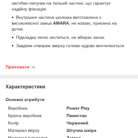
застібки-липучки на тильній частині, що гарантує
надійну фіксацію.
Внутрішня частина шолома виготовлена ​​з
високоякісної замші
AMARA
, не ковзає, приємна на
дотик.
Підкладка легко чиститься, не вбирає запах.
Завдяки отворам зверху голова чудово вентилюється.
Приховати
Характеристики
Основні атрибути
Виробник
Power Play
Країна виробник
Пакистан
Колір
Червоний
Матеріал верху
Штучна шкіра
Матеріал підкладки
Замша