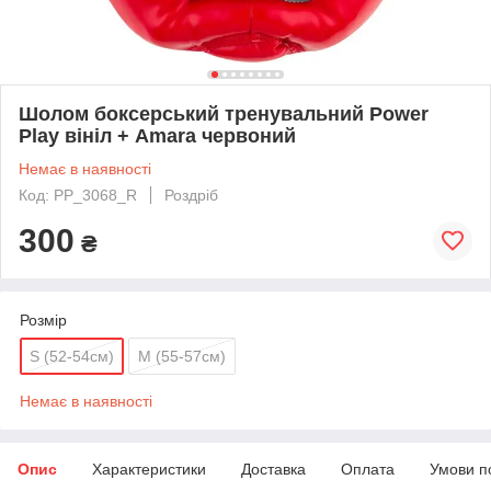
Шолом боксерський тренувальний Power
Play вініл + Amara червоний
Немає в наявності
Код: PP_3068_R
Роздріб
300
₴
Розмір
S (52-54см)
М (55-57см)
Немає в наявності
Опис
Характеристики
Доставка
Оплата
Умови п