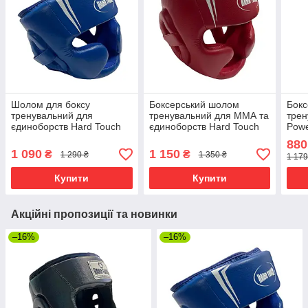
Шолом для боксу
Боксерський шолом
Бокс
тренувальний для
тренувальний для ММА та
трен
єдиноборств Hard Touch
єдиноборств Hard Touch
Powe
Lightning PU синій
Lightning PU червоний
880
1 090
1 150
₴
₴
1 290 ₴
1 350 ₴
1 179
Купити
Купити
Акційні пропозиції та новинки
–16%
–16%