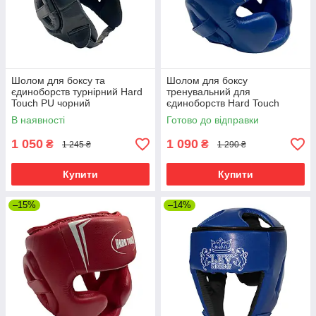
Шолом для боксу та
Шолом для боксу
єдиноборств турнірний Hard
тренувальний для
Touch PU чорний
єдиноборств Hard Touch
Lightning PU синій
В наявності
Готово до відправки
1 050
1 090
₴
₴
1 245 ₴
1 290 ₴
Купити
Купити
–15%
–14%