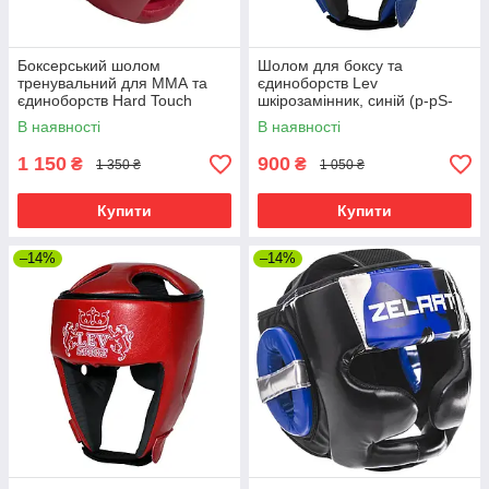
Боксерський шолом
Шолом для боксу та
тренувальний для ММА та
єдиноборств Lev
єдиноборств Hard Touch
шкірозамінник, синій (р-рS-
Lightning PU червоний
XL)
В наявності
В наявності
1 150
900
₴
₴
1 350 ₴
1 050 ₴
Купити
Купити
–14%
–14%