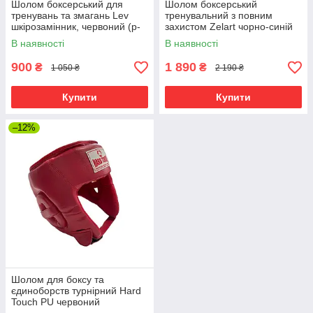
Шолом боксерський для
Шолом боксерський
тренувань та змагань Lev
тренувальний з повним
шкірозамінник, червоний (р-
захистом Zelart чорно-синій
рS-XL)
В наявності
В наявності
900
1 890
₴
₴
1 050 ₴
2 190 ₴
Купити
Купити
–12%
Шолом для боксу та
єдиноборств турнірний Hard
Touch PU червоний