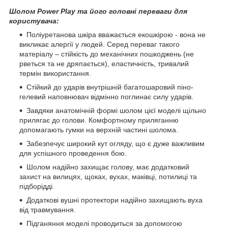
Шолом Power Play та його головні переваги для
користувача:
Поліуретанова шкіра вважається екошкірою - вона не
викликає алергії у людей. Серед переваг такого
матеріалу – стійкість до механічних пошкоджень (не
рветься та не дряпається), еластичність, тривалий
термін використання.
Стійкий до ударів внутрішній багатошаровий піно-
гелевий наповнювач відмінно поглинає силу ударів.
Завдяки анатомічній формі шолом цієї моделі щільно
прилягає до голови. Комфортному приляганню
допомагають гумки на верхній частині шолома.
Забезпечує широкий кут огляду, що є дуже важливим
для успішного проведення бою.
Шолом надійно захищає голову, має додатковий
захист на вилицях, щоках, вухах, маківці, потилиці та
підборідді.
Додаткові вушні протектори надійно захищають вуха
від травмування.
Підганяння моделі проводиться за допомогою