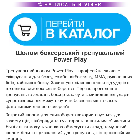
Шолом боксерський тренувальний
Power Play
Тренувальний шолом Power Play – професійне захисне
екіпірування для боксу, самбо, кікбоксингу, ММА, рукопашних
боїв, тайського боксу. Захист усіх ділянок голови від ударів є
головною вимогою єдиноборства. Під час проведення
тренувань та змагань боксер має бути захищений від ударів
супротивника, які можуть бути небезпечними та часом
фатальними для його здоров'я.
Закритий шолом для єдиноборств використовується для
захисту щік, підборіддя та вух, скронь та потиличної частини.
Бічні стінки можуть частково обмежувати огляд, тому такий
шолом більше призначений для тренувань, ніж професійних
змагань.