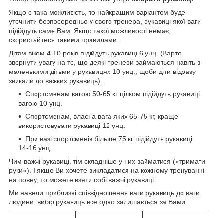
Якщо є така можливість, то найкращим варіантом буде
уточнити безпосередньо у свого тренера, рукавиці якої ваги
підійдуть саме Вам. Якщо такої можливості немає,
скористайтеся такими правилами:
Дітям віком 4-10 років підійдуть рукавиці 6 унц. (Варто
звернути увагу на те, що деякі тренери займаються навіть з
маленькими дітьми у рукавицях 10 унц., щоби діти відразу
звикали до важких рукавиць).
Спортсменам вагою 50-65 кг цілком підійдуть рукавиці
вагою 10 унц.
Спортсменам, власна вага яких 65-75 кг, краще
використовувати рукавиці 12 унц.
При вазі спортсменів більше 75 кг підійдуть рукавиці
14-16 унц.
Чим важчі рукавиці, тім складніше у них займатися («тримати
руки»). І якщо Ви хочете викладатися на кожному тренуванні
на повну, то можете взяти собі важчі рукавиці.
Ми навели приблизні співвідношення ваги рукавиць до ваги
людини, вибір рукавиць все одно залишається за Вами.