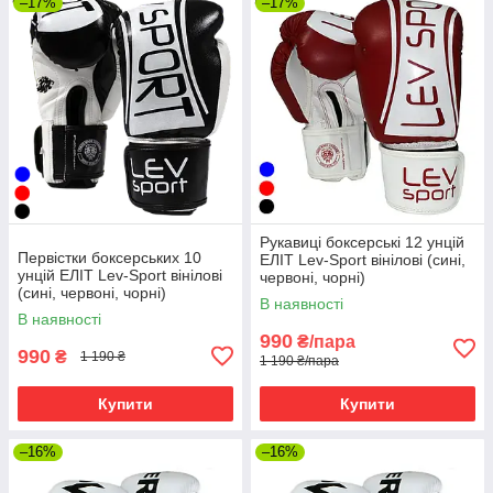
–17%
–17%
Рукавиці боксерські 12 унцій
Первістки боксерських 10
ЕЛІТ Lev-Sport вінілові (сині,
унцій EЛІТ Lev-Sport вінілові
червоні, чорні)
(сині, червоні, чорні)
В наявності
В наявності
990
₴/пара
990
₴
1 190 ₴
1 190 ₴/пара
Купити
Купити
–16%
–16%