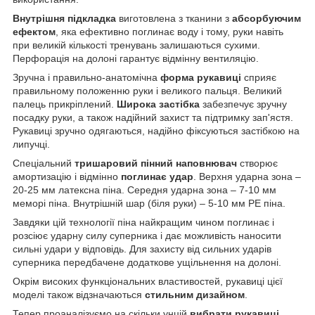
Внутрішня підкладка
виготовлена з тканини з
абсорбуючим
ефектом
, яка ефективно поглинає воду і тому, руки навіть
при великій кількості тренувань залишаються сухими.
Перфорація на долоні гарантує відмінну вентиляцію.
Зручна і правильно-анатомічна
форма рукавиці
сприяє
правильному положенню руки і великого пальця. Великий
палець прикріплений.
Широка застібка
забезпечує зручну
посадку руки, а також надійний захист та підтримку зап'ястя.
Рукавиці зручно одягаються, надійно фіксуються застібкою на
липучці.
Спеціальний
тришаровий
пінний наповнювач
створює
амортизацію і відмінно
поглинає удар
. Верхня ударна зона –
20-25 мм латексна піна. Середня ударна зона – 7-10 мм
меморі піна. Внутрішній шар (біля руки) – 5-10 мм PE піна.
Завдяки цій технології піна найкращим чином поглинає і
розсіює ударну силу суперника і дає можливість наносити
сильні удари у відповідь. Для захисту від сильних ударів
суперника передбачене додаткове ущільнення на долоні.
Окрім високих функціональних властивостей, рукавиці цієї
моделі також відзначаються
стильним дизайном
.
Тепер проаналізуємо на скільки унцій
вибрати рукавиці
.