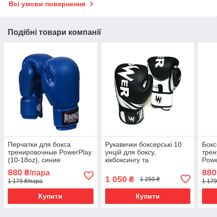
Всі умови повернення
Подібні товари компанії
Перчатки для бокса
Рукавички боксерські 10
Бокс
тренировочные PowerPlay
унцій для боксу,
трен
(10-18oz), синие
кікбоксингу та
Powe
єдиноборств POWER PU,
880
880
₴/пара
чорно-білі
1 050
₴
1 250 ₴
1 179 ₴/пара
1 179
Купити
Купити