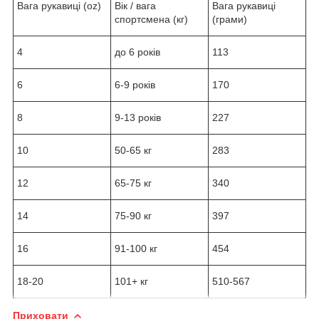
Вага рукавиці (oz)
Вік / вага
Вага рукавиці
спортсмена (кг)
(грами)
4
до 6 років
113
6
6-9 років
170
8
9-13 років
227
10
50-65 кг
283
12
65-75 кг
340
14
75-90 кг
397
16
91-100 кг
454
18-20
101+ кг
510-567
Приховати