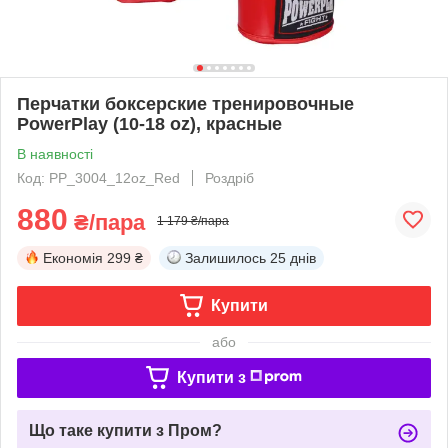
Перчатки боксерские тренировочные
PowerPlay (10-18 oz), красные
В наявності
Код: PP_3004_12oz_Red
Роздріб
880
₴/пара
1 179 ₴/пара
Економія
299 ₴
Залишилось
25 днів
Купити
або
Купити з
Що таке купити з Пром?