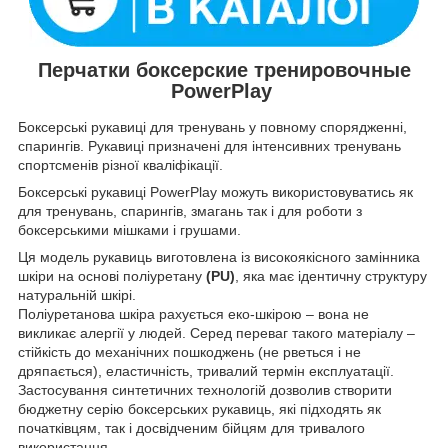
Перчатки боксерские тренировочные
PowerPlay
Боксерські рукавиці для тренувань у повному спорядженні,
спарингів. Рукавиці призначені для інтенсивних тренувань
спортсменів різної кваліфікації.
Боксерські рукавиці PowerPlay можуть використовуватись як
для тренувань, спарингів, змагань так і для роботи з
боксерськими мішками і грушами.
Ця модель рукавиць виготовлена із високоякісного замінника
шкіри на основі поліуретану
(PU)
, яка має ідентичну структуру
натуральній шкірі.
Поліуретанова шкіра рахується еко-шкірою – вона не
викликає алергії у людей. Серед переваг такого матеріалу –
стійкість до механічних пошкоджень (не рветься і не
дряпається), еластичність, тривалий термін експлуатації.
Застосування синтетичних технологій дозволив створити
бюджетну серію боксерських рукавиць, які підходять як
початківцям, так і досвідченим бійцям для тривалого
використання.