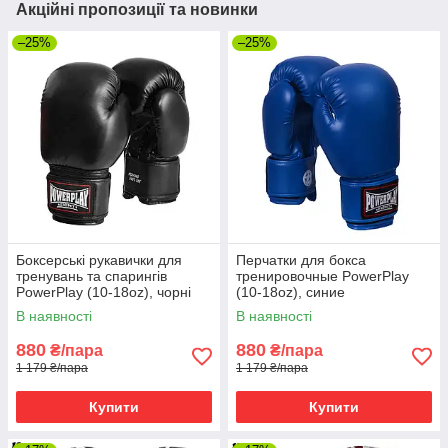
Акційні пропозиції та новинки
–25%
–25%
Боксерські рукавички для
Перчатки для бокса
тренувань та спарингів
тренировочные PowerPlay
PowerPlay (10-18oz), чорні
(10-18oz), синие
В наявності
В наявності
880
880
₴/пара
₴/пара
1 179 ₴/пара
1 179 ₴/пара
Купити
Купити