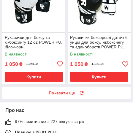
Рукавички для боксу та
Рукавички боксерські дитячі 6
кікбоксингу 12 oz POWER PU,
унцій для боксу, кікбоксингу
біло-чорні
та єдиноборств POWER PU,
чорно-білі
В наявності
В наявності
1 050
1 050
₴
₴
1 250 ₴
1 250 ₴
Купити
Купити
Показати ще
Про нас
97% позитивних з 227 відгуків за рік
Працює з 28.01.2011