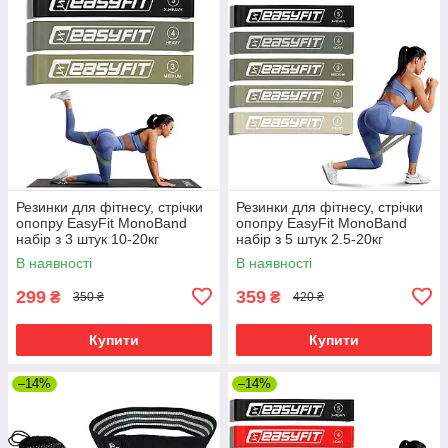
Резинки для фітнесу, стрічки
Резинки для фітнесу, стрічки
опопру EasyFit MonoBand
опопру EasyFit MonoBand
набір з 3 штук 10-20кг
набір з 5 штук 2.5-20кг
В наявності
В наявності
299
359
₴
₴
350 ₴
420 ₴
Купити
Купити
–14%
–14%