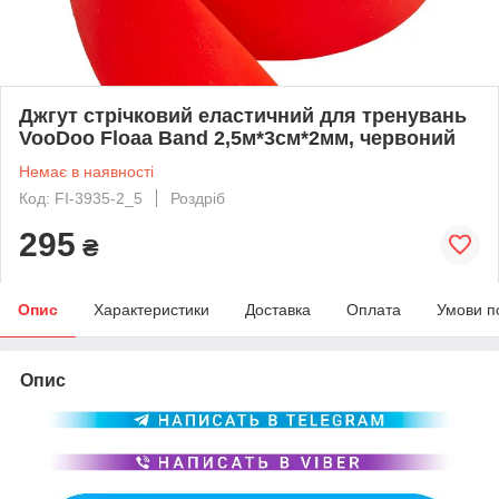
Джгут стрічковий еластичний для тренувань
VooDoo Floaa Band 2,5м*3см*2мм, червоний
Немає в наявності
Код: FI-3935-2_5
Роздріб
295
₴
Опис
Характеристики
Доставка
Оплата
Умови п
Опис