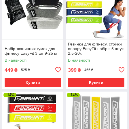
Резинки для фітнесу, стрічки
Набір тканинних гумок для
опопру EasyFit набір з 5 штук
фітнесу EasyFit 3 шт 9-25 кг
2.5-20кг
В наявності
В наявності
449
399
₴
₴
525 ₴
465 ₴
Купити
Купити
–14%
–14%