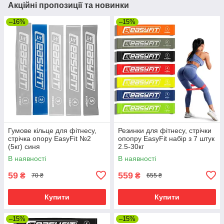
Акційні пропозиції та новинки
–16%
–15%
Гумове кільце для фітнесу,
Резинки для фітнесу, стрічки
стрічка опору EasyFit №2
опопру EasyFit набір з 7 штук
(5кг) синя
2.5-30кг
В наявності
В наявності
59
559
₴
₴
70 ₴
655 ₴
Купити
Купити
–15%
–15%