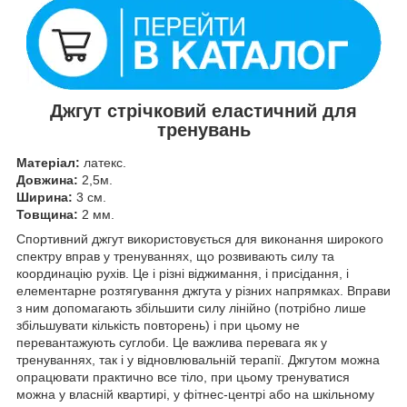
Джгут стрічковий еластичний для
тренувань
Матеріал:
латекс.
Довжина:
2,5м.
Ширина:
3 см.
Товщина:
2 мм.
Спортивний джгут використовується для виконання широкого
спектру вправ у тренуваннях, що розвивають силу та
координацію рухів. Це і різні віджимання, і присідання, і
елементарне розтягування джгута у різних напрямках. Вправи
з ним допомагають збільшити силу лінійно (потрібно лише
збільшувати кількість повторень) і при цьому не
перевантажують суглоби. Це важлива перевага як у
тренуваннях, так і у відновлювальній терапії. Джгутом можна
опрацювати практично все тіло, при цьому тренуватися
можна у власній квартирі, у фітнес-центрі або на шкільному