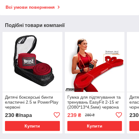
Всі умови повернення
Подібні товари компанії
Дитячі боксерські бинти
Гумка для підтягування та
Дитя
еластичні 2.5 м PowerPlay
тренувань EasyFit 2-15 кг
елас
червоні
(2080*13*4,5мм) червона
чорн
230
239
230
₴/пара
₴
280 ₴
Купити
Купити