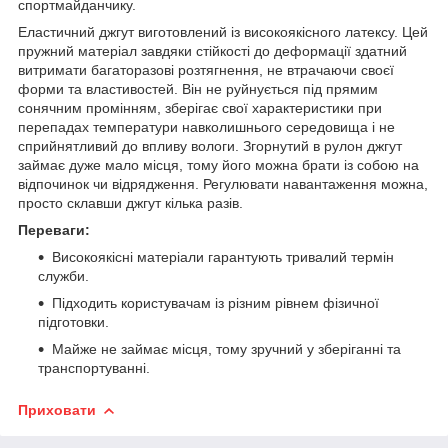
спортмайданчику.
Еластичний джгут виготовлений із високоякісного латексу. Цей
пружний матеріал завдяки стійкості до деформації здатний
витримати багаторазові розтягнення, не втрачаючи своєї
форми та властивостей. Він не руйнується під прямим
сонячним промінням, зберігає свої характеристики при
перепадах температури навколишнього середовища і не
сприйнятливий до впливу вологи. Згорнутий в рулон джгут
займає дуже мало місця, тому його можна брати із собою на
відпочинок чи відрядження. Регулювати навантаження можна,
просто склавши джгут кілька разів.
Переваги:
Високоякісні матеріали гарантують тривалий термін
служби.
Підходить користувачам із різним рівнем фізичної
підготовки.
Майже не займає місця, тому зручний у зберіганні та
транспортуванні.
Приховати