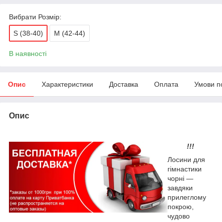
Вибрати Розмір:
S (38-40)
M (42-44)
В наявності
Опис
Характеристики
Доставка
Оплата
Умови п
Опис
!!!
Лосини для
гімнастики
чорні —
завдяки
прилеглому
покрою,
чудово