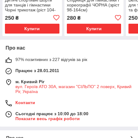
для танців і гімнастики
хореографії ЧОРНА (зріст
для 
Чорні трикотаж (ріст 104-
98-164см)
та ф
152см)
підл
250
280
250
₴
₴
Купити
Купити
Про нас
97% позитивних з 227 відгуків за рік
Працює з 28.01.2011
м. Кривий Ріг
вул. Героїв АТО 30А, магазин "СІЛЬПО" 2 поверх, Кривий
Ріг, Україна
Контакти
Сьогодні працює з 10:00 до 18:00
Показати весь графік роботи
Про нас