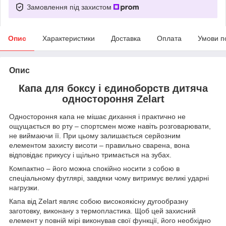
Замовлення під захистом
Опис
Характеристики
Доставка
Оплата
Умови п
Опис
Капа для боксу і єдиноборств дитяча
одностороння Zelart
Одностороння капа не мішає дихання і практично не
ощущається во рту – спортсмен може навіть розговарювати,
не виймаючи її. При цьому залишається серйозним
елементом захисту висоти – правильно сварена, вона
відповідає прикусу і щільно тримається на зубах.
Компактно – його можна спокійно носити з собою в
спеціальному футлярі, завдяки чому витримує великі ударні
нагрузки.
Капа від Zelart являє собою високоякісну дугообразну
заготовку, виконану з термопластика. Щоб цей захисний
елемент у повній мірі виконував свої функції, його необхідно