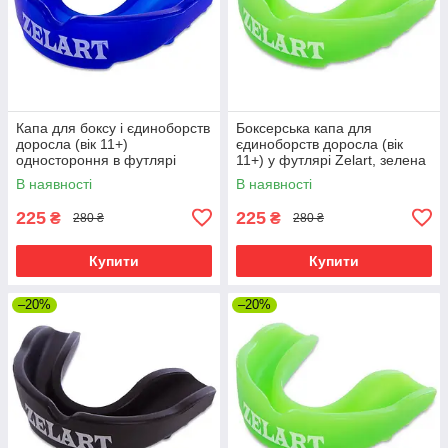
Капа для боксу і єдиноборств
Боксерська капа для
доросла (вік 11+)
єдиноборств доросла (вік
одностороння в футлярі
11+) у футлярі Zelart, зелена
Zelart, синя
В наявності
В наявності
225
225
₴
₴
280 ₴
280 ₴
Купити
Купити
–20%
–20%