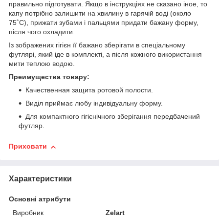
правильно підготувати. Якщо в інструкціях не сказано іное, то
капу потрібно залишити на хвилину в гарячій воді (около
75˚С), прижати зубами і пальцями придати бажану форму,
після чого охладити.
Із зображених гігієн її бажано зберігати в спеціальному
футлярі, який іде в комплекті, а після кожного використання
мити теплою водою.
Преимущества товару:
Качественная защита ротовой полости.
Виділ приймає любу індивідуальну форму.
Для компактного гігієнічного зберігання передбачений
футляр.
Приховати
Характеристики
Основні атрибути
Виробник
Zelart