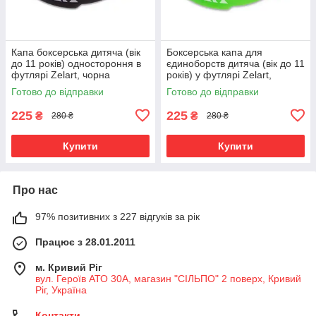
Капа боксерська дитяча (вік
Боксерська капа для
до 11 років) одностороння в
єдиноборств дитяча (вік до 11
футлярі Zelart, чорна
років) у футлярі Zelart,
зелена
Готово до відправки
Готово до відправки
225
225
₴
₴
280 ₴
280 ₴
Купити
Купити
Про нас
97% позитивних з 227 відгуків за рік
Працює з 28.01.2011
м. Кривий Ріг
вул. Героїв АТО 30А, магазин "СІЛЬПО" 2 поверх, Кривий
Ріг, Україна
Контакти