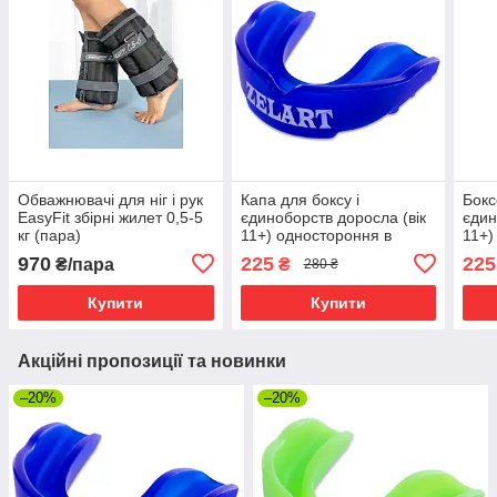
Обважнювачі для ніг і рук
Капа для боксу і
Бокс
EasyFit збірні жилет 0,5-5
єдиноборств доросла (вік
єдин
кг (пара)
11+) одностороння в
11+)
футлярі Zelart, синя
зеле
970
225
225
₴/пара
₴
280 ₴
Купити
Купити
Акційні пропозиції та новинки
–20%
–20%