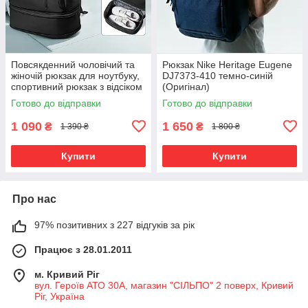
Повсякденний чоловічий та
Рюкзак Nike Heritage Eugene
жіночій рюкзак для ноутбуку,
DJ7373-410 темно-синій
спортивний рюкзак з відсіком
(Оригінал)
для взуття, чорний
Готово до відправки
Готово до відправки
1 090
1 650
₴
₴
1 390 ₴
1 800 ₴
Купити
Купити
Про нас
97% позитивних з 227 відгуків за рік
Працює з 28.01.2011
м. Кривий Ріг
вул. Героїв АТО 30А, магазин "СІЛЬПО" 2 поверх, Кривий
Ріг, Україна