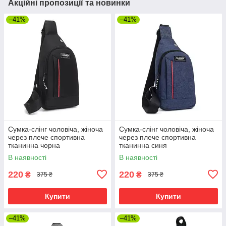
Акційні пропозиції та новинки
–41%
–41%
Сумка-слінг чоловіча, жіноча
Сумка-слінг чоловіча, жіноча
через плече спортивна
через плече спортивна
тканинна чорна
тканинна синя
В наявності
В наявності
220
220
₴
₴
375 ₴
375 ₴
Купити
Купити
–41%
–41%