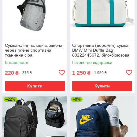
Сумка-слінг чоловіча, жіноча
Спортивна (дорожня) сумка
через плече спортивна
BMW Mini Duffle Bag
тканинна сіра
80222445672, біло-біоюзова
В наявності
Готово до відправки
220
1 250
₴
₴
375 ₴
1 950 ₴
Купити
Купити
–22%
–8%