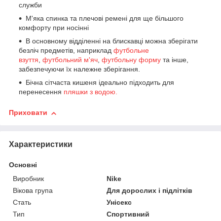
служби
М'яка спинка та плечові ремені для ще більшого
комфорту при носінні
В основному відділенні на блискавці можна зберігати
безліч предметів, наприклад
футбольне
взуття
,
футбольний м'яч
,
футбольну форму
та інше,
забезпечуючи їх належне зберігання.
Бічна сітчаста кишеня ідеально підходить для
перенесення
пляшки з водою.
Приховати
Характеристики
Основні
Виробник
Nike
Вікова група
Для дорослих і підлітків
Стать
Унісекс
Тип
Спортивний