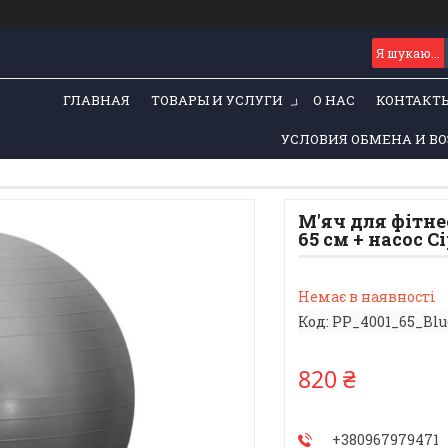
ГЛАВНАЯ
ТОВАРЫ И УСЛУГИ
О НАС
КОНТАКТ
УСЛОВИЯ ОБМЕНА И ВО
М'яч для фітне
65 см + насос С
Немає в наявності
Код:
PP_4001_65_Blu
820 ₴
+380967979471