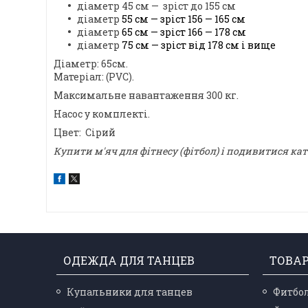
діаметр 45 см — зріст до 155 см
діаметр
55 см — зріст 156 — 165 см
діаметр
65 см — зріст 166 — 178 см
діаметр
75 см — зріст від 178 см і вище
Діаметр: 65см.
Матеріал: (РVС).
Максимальне навантаження 300 кг.
Насос у комплекті.
Цвет: Сірий
Купити м'яч для фітнесу (фітбол)
і подивитися кат
ОДЕЖДА ДЛЯ ТАНЦЕВ
ТОВА
Купальники для танцев
Фитбо