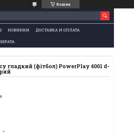
Кошик
Ы
НОВИНКИ
ДОСТАВКА И ОПЛАТА
ЗВРАТА
су гладкий (фітбол) PowerPlay 4001 d-
ірий
e