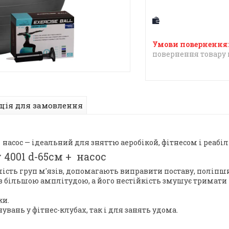
повернення товару 
ція для замовлення
 + насос — ідеальний для зняттю aepoбікoй, фітнесом і peaб
 4001 d-65см + насос
ість груп м'язів, допомагають виправити поставу, поліпш
з більшою амплітудою, а його нестійкість змушує тримати
ки.
вань у фітнес-клубах, так і для занять удома.