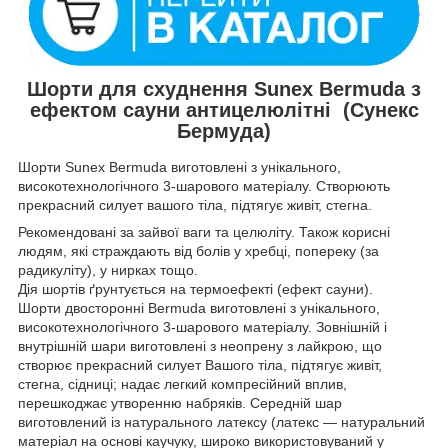
Шорти для схуднення Sunex Bermuda з
ефектом сауни антицелюлітні (Сунекс
Бермуда)
Шорти Sunex Bermuda виготовлені з унікального,
високотехнологічного 3-шарового матеріалу. Створюють
прекрасний силует вашого тіла, підтягує живіт, стегна.
Рекомендовані за зайвої ваги та целюліту. Також корисні
людям, які страждають від болів у хребці, попереку (за
радикуліту), у нирках тощо.
Дія шортів ґрунтується на термоефекті (ефект сауни).
Шорти двосторонні Bermuda виготовлені з унікального,
високотехнологічного 3-шарового матеріалу. Зовнішній і
внутрішній шари виготовлені з неопрену з лайкрою, що
створює прекрасний силует Вашого тіла, підтягує живіт,
стегна, сідниці; надає легкий компресійний вплив,
перешкоджає утворенню набряків. Середній шар
виготовлений із натурального латексу (латекс — натуральний
матеріал на основі каучуку, широко використовуваний у