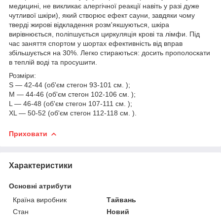
медицині, не викликає алергічної реакції навіть у разі дуже
чутливої шкіри), який створює ефект сауни, завдяки чому
тверді жирові відкладення розм'якшуються, шкіра
вирівнюється, поліпшується циркуляція крові та лімфи. Під
час заняття спортом у шортах ефективність від вправ
збільшується на 30%. Легко стираються: досить прополоскати
в теплій воді та просушити.
Розміри:
S — 42-44 (об'єм стегон 93-101 см. );
M — 44-46 (об'єм стегон 102-106 см. );
L — 46-48 (об'єм стегон 107-111 см. );
XL — 50-52 (об'єм стегон 112-118 см. ).
Приховати
Характеристики
Основні атрибути
Країна виробник
Тайвань
Стан
Новий