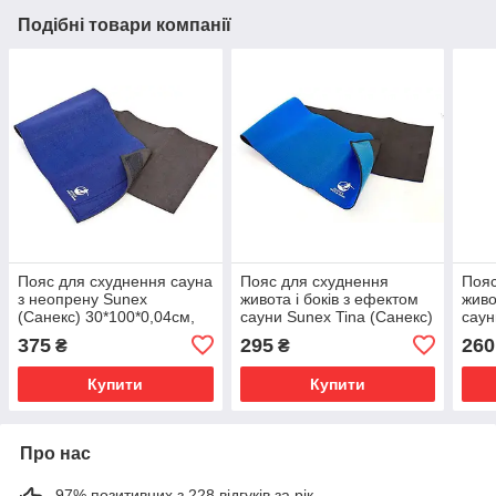
Подібні товари компанії
Пояс для схуднення сауна
Пояс для схуднення
Пояс
з неопрену Sunex
живота і боків з ефектом
живо
(Санекс) 30*100*0,04см,
сауни Sunex Tina (Санекс)
саун
темно-синій
25*100*0,03 см
(Сан
375
295
260
₴
₴
неопреновий, синій
неоп
Купити
Купити
Про нас
97% позитивних з 228 відгуків за рік