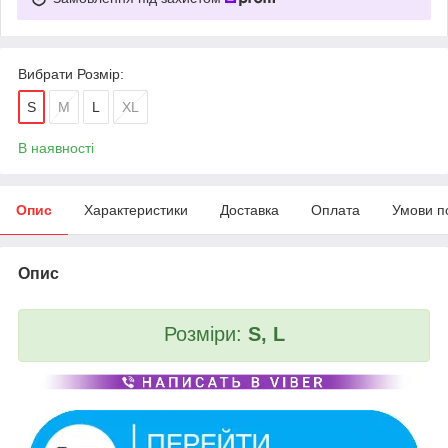
Вибрати Розмір:
S
М
L
XL
В наявності
Опис
Характеристики
Доставка
Оплата
Умови п
Опис
Розміри:
S, L