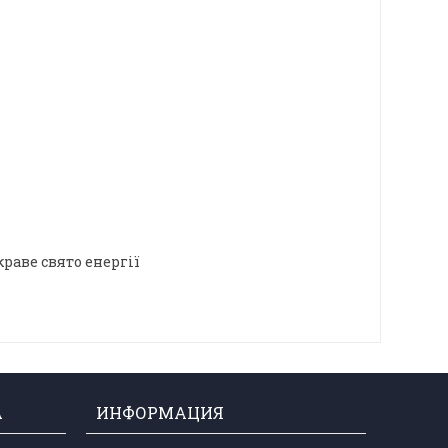
раве свято енергії
А
ИНФОРМАЦИЯ