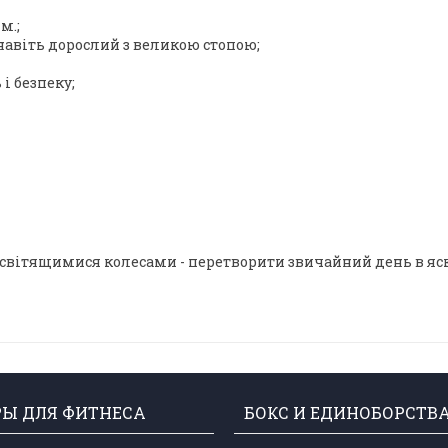
м.;
 навіть дорослий з великою стопою;
і безпеку;
вітящимися колесами - перетворити звичайний день в яск
РЫ ДЛЯ ФИТНЕСА
БОКС И ЕДИНОБОРСТВ