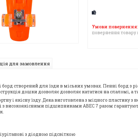
повернення товару 
ція для замовлення
орд створений для їзди в міських умовах. Пенні борд з ріс
нструкція дошки дозволяє дозволяє кататися на слаломі, а 
тну і якісну їзду. Дека виготовлена з міцного пластику з 
і з високоякісними підшипниками ABEC 7 разом гарантуют
к.
іурітанові з діодною підсвіткою