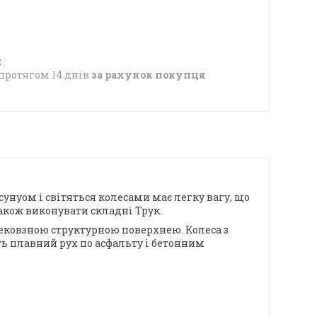
протягом 14 днів
за рахунок покупця
унуом і світяться колесами має легку вагу, що
також виконувати складні Трук.
нековзною структурною поверхнею. Колеса з
ь плавний рух по асфальту і бетонним