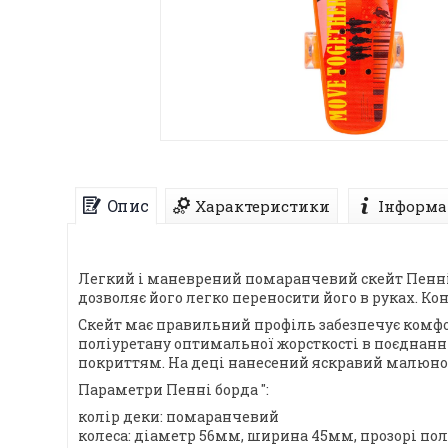
Опис
Характеристики
Інформа
Легкий і маневрений помаранчевий скейт Пенні б
дозволяє його легко переносити його в руках. Ко
Скейт має правильний профіль забезпечує комфор
поліуретану оптимальної жорсткості в поєднанн
покриттям. На деці нанесений яскравий малюно
Параметри Пенні борда ":
колір деки: помаранчевий
колеса: діаметр 56мм, ширина 45мм, прозорі пол