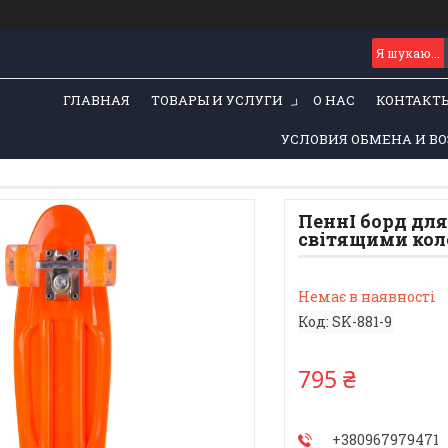
ГЛАВНАЯ
ТОВАРЫ И УСЛУГИ
О НАС
КОНТАКТ
УСЛОВИЯ ОБМЕНА И ВО
ПеннІ борд для
світящими кол
Немає в наявності
Код:
SK-881-9
795 ₴
+380967979471