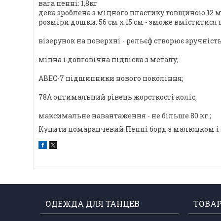
вага пенні: 1,8кг
дека зроблена з міцного пластику товщиною 12 м
розміри дошки: 56 см х 15 см - зможе вміститися
візерунок на поверхні - рельєф створює зручність 
міцна і довговічна підвіска з металу;
ABEC-7 підшипники нового покоління;
78А оптимальний рівень жорсткості коліс;
максимальне навантаження - не більше 80 кг.;
Купити помаранчевий Пенні борд з малюнком і с
ОДЕЖДА ДЛЯ ТАНЦЕВ
ТОВА