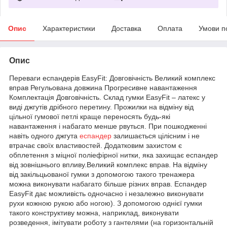
Опис
Характеристики
Доставка
Оплата
Умови п
Опис
Переваги еспандерів EasyFit: Довговічність Великий комплекс
вправ Регульована довжина Прогресивне навантаження
Комплектація Довговічність. Склад гумки EasyFit – латекс у
виді джгутів дрібного перетину. Прожилки на відміну від
цільної гумової петлі краще переносять будь-які
навантаження і набагато менше рвуться. При пошкодженні
навіть одного джгута
еспандер
залишається цілісним і не
втрачає своїх властивостей. Додатковим захистом є
обплетення з міцної поліефірної нитки, яка захищає еспандер
від зовнішнього впливу.Великий комплекс вправ. На відміну
від закільцьованої гумки з допомогою такого тренажера
можна виконувати набагато більше різних вправ. Еспандер
EasyFit дає можливість одночасно і незалежно виконувати
рухи кожною рукою або ногою). З допомогою однієї гумки
такого конструктиву можна, наприклад, виконувати
розведення, імітувати роботу з гантелями (на горизонтальній