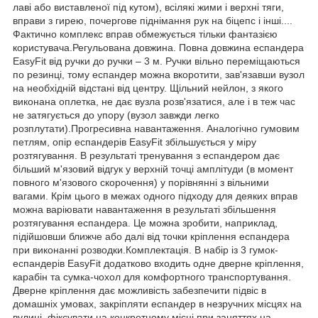
лаві або виставленої під кутом), всілякі жими і верхні тяги,
вправи з гирею, почергове піднімання рук на біцепс і інші....
Фактично комплекс вправ обмежується тільки фантазією
користувача.Регульована довжина. Повна довжина еспандера
EasyFit від ручки до ручки – 3 м. Ручки вільно переміщаються
по резинці, тому еспандер можна вкоротити, зав'язавши вузол
на необхідній відстані від центру. Щільний нейлон, з якого
виконана оплетка, не дає вузла розв'язатися, але і в теж час
не затягується до упору (вузол завжди легко
розплутати).Прогресивна навантаження. Аналогічно гумовим
петлям, опір еспандерів EasyFit збільшується у міру
розтягування. В результаті тренування з еспандером дає
більший м'язовий відгук у верхній точці амплітуди (в момент
повного м'язового скорочення) у порівнянні з вільними
вагами. Крім цього в межах одного підходу для деяких вправ
можна варіювати навантаження в результаті збільшення
розтягування еспандера. Це можна зробити, наприклад,
підійшовши ближче або далі від точки кріплення еспандера
при виконанні розводки.Комплектація. В набір із 3 гумок-
еспандерів EasyFit додатково входить одне дверне кріплення,
карабін та сумка-чохол для комфортного транспортування.
Дверне кріплення дає можливість забезпечити підвіс в
домашніх умовах, закріпляти еспандер в незручних місцях на
вулиці, фіксувати на конкретному місці при заняттях на