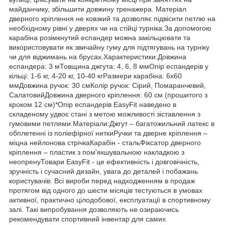
майданчику, збільшити довжину тренажера. Матеріал
дверного кріплення не ковзкий та дозволяє підвісити петлю на
необхідному рівні у дверях чи на стійці турніка.За допомогою
карабіна розімкнутий еспандер можна закільцювати та
використовувати як звичайну гуму для підтягувань на турніку
чи для віджимань на брусах.Характеристики:Довжина
еспандера: 3 мТовщина джгута: 4, 6, 8 ммОпір еспандерів у
кільці: 1-6 кг, 4-20 кг, 10-40 кгРазмери карабіна: 6х60
ммДовжина ручок: 30 смКолір ручок: Сірий, Помаранчевий,
СалатовийДовжина дверного кріплення: 60 см (прошитого з
кроком 12 см)*Опір еспандерів EasyFit наведено в
складеному удвоє стані з метою можливості зіставлення з
гумовими петлями.Матеріали:Джгут – багатожильний латекс в
обплетенні із поліефірної ниткиРучки та дверне кріплення –
міцна нейлонова стрічкаКарабін - стальФіксатор дверного
кріплення – пластик з пом'якшувальною накладкою з
неопренуТовари EasyFit - це ефективність і довговічність,
зручність і сучасний дизайн, увага до деталей і побажань
користувачів. Всі вироби перед надходженням в продаж
протягом від одного до шести місяців тестуються в умовах
активної, практично цілодобової, експлуатації в спортивному
залі. Такі випробування дозволяють не озираючись
рекомендувати спортивний інвентар для самих