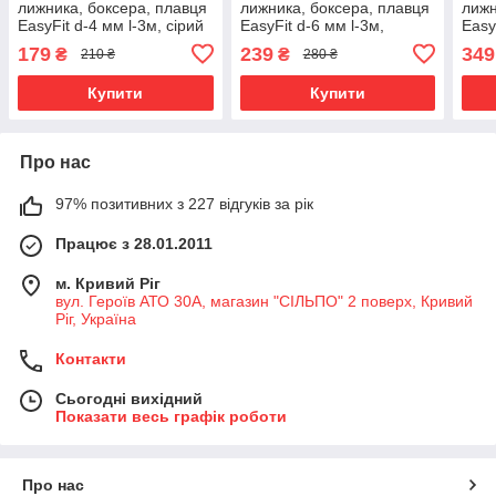
лижника, боксера, плавця
лижника, боксера, плавця
лижн
EasyFit d-4 мм l-3м, сірий
EasyFit d-6 мм l-3м,
Easy
помаранчевий
сала
179
239
349
₴
₴
210 ₴
280 ₴
Купити
Купити
Про нас
97% позитивних з 227 відгуків за рік
Працює з 28.01.2011
м. Кривий Ріг
вул. Героїв АТО 30А, магазин "СІЛЬПО" 2 поверх, Кривий
Ріг, Україна
Контакти
Сьогодні вихідний
Показати весь графік роботи
Про нас