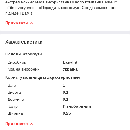
екстремальних умов використання!Гасло компанії EasyFit:
«Fits everyone» - «Підходить кожному». Сподіваємося, що
підійде і Вам ))
Приховати
Характеристики
Основні атрибути
Виробник
EasyFit
Країна виробник
Україна
Користувальницькі характеристики
Вага
1
Висота
0.1
Довжина
0.1
Колір
Різнобарвний
Ширина
0.25
Приховати