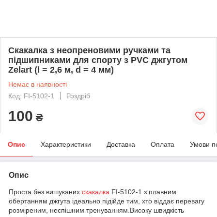
Скакалка з неопреновими ручками та
підшипниками для спорту з PVC джгутом
Zelart (l = 2,6 м, d = 4 мм)
Немає в наявності
Код: FI-5102-1
Роздріб
100
₴
Опис
Характеристики
Доставка
Оплата
Умови п
Опис
Проста без вишуканих
скакалка
FI-5102-1 з плавним
обертанням джгута ідеально підійде тим, хто віддає перевагу
розміреним, неспішним тренуванням.Високу швидкість