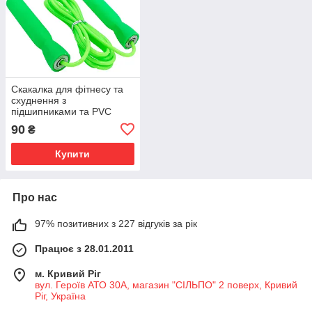
Скакалка для фітнесу та
схуднення з
підшипниками та PVC
джгутом (l = 2,6 м, d = 4
90
₴
мм) різні кольори
Купити
Про нас
97% позитивних з 227 відгуків за рік
Працює з 28.01.2011
м. Кривий Ріг
вул. Героїв АТО 30А, магазин "СІЛЬПО" 2 поверх, Кривий
Ріг, Україна