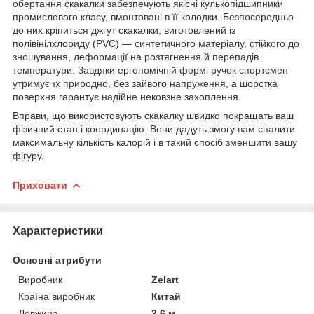
обертання скакалки забезпечують якісні кулькопідшипники
промислового класу, вмонтовані в її колодки. Безпосередньо
до них кріпиться джгут скакалки, виготовлений із
полівінілхлориду (PVC) — синтетичного матеріалу, стійкого до
зношування, деформації на розтягнення й перепадів
температури. Завдяки ергономічній формі ручок спортсмен
утримує їх природно, без зайвого напруження, а шорстка
поверхня гарантує надійне нековзне захоплення.
Вправи, що використовують скакалку швидко покращать ваш
фізичний стан і координацію. Вони дадуть змогу вам спалити
максимальну кількість калорій і в такий спосіб зменшити вашу
фігуру.
Приховати
Характеристики
Основні атрибути
Виробник
Zelart
Країна виробник
Китай
Довжина
2.6 м