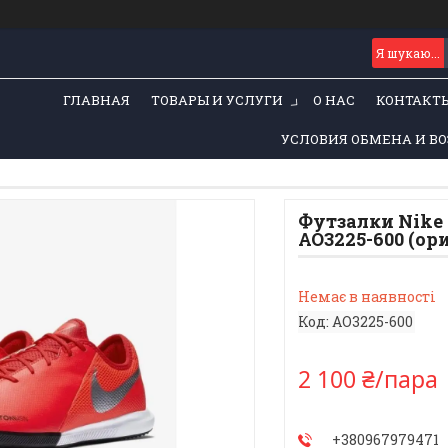
ГЛАВНАЯ
ТОВАРЫ И УСЛУГИ
О НАС
КОНТАКТ
УСЛОВИЯ ОБМЕНА И ВО
Футзалки Nike 
AO3225-600 (ор
Немає в наявності
Код:
AO3225-600
2 100 ₴/пара
+380967979471