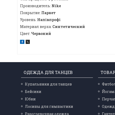
Производитель:
Nike
Покрытие:
Паркет
Уровень:
Напівпрофі
Материал верха:
Синтетический
Цвет:
Червоний
ОДЕЖДА ДЛЯ ТАНЦЕВ
ТОВА
Купальники для танцев
Фитбо
Бейсики
Йогам
Юбки
Перчат
Лосины для гимнастики
Одежд
Разогревочная одежда
Ганте