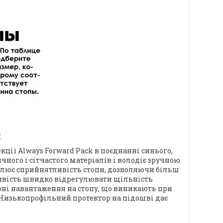
C
ції Always Forward Pack в поєднанні синього,
чного і сітчастого матеріалів і володіє зручною
силює сприйнятливість стопи, дозволяючи більш
ливість швидко відрегулювати щільність
рні навантаження на стопу, що виникають при
. Низькопрофільний протектор на підошві дає