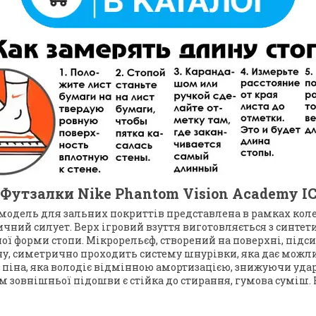
Футзалки Nike Phantom Vision Academy I
 модель для зальних покриттів представлена в рамках колек
ичний силует. Верх ігровий взуття виготовляється з синтети
ї форми стопи. Мікрорельєф, створений на поверхні, під
ну, симетрично проходить систему шнурівки, яка дає мож
 піна, яка володіє відмінною амортизацією, знижуючи уда
м зовнішньої підошви є стійка до стирання, гумова суміш