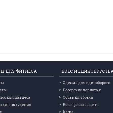
РЫ ДЛЯ ФИТНЕСА
БОКС И ЕДИНОБОРСТВ
лы
Одежда для единоборств
аты
Босерские перчатки
ки для фитнеса
Обувь для бокса
а для похудения
Боксерская защита
ли
Капы