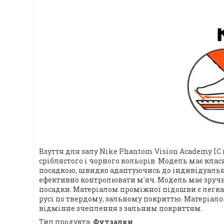
Взуття для залу Nike Phantom Vision Academy IC
сріблястого і чорного кольорів. Модель має клас
посадкою, швидко адаптуючись до індивідуально
ефективно контролювати м'яч. Модель має зруч
посадки. Матеріалом проміжної підошви є легка
русі по твердому, зальному покриттю. Матеріало
відмінне зчеплення з зальним покриттям.
Тип продукта:
Футзалки