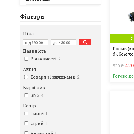
Фільтри
Ціна
З
Ролик (к
Наявність
d-16см ч
В наявності
2
420
520 ₴
Акція
Готово д
Товари зі знижками
2
Виробник
SNS
4
Колір
Синій
1
Сірий
1
Червоний
1