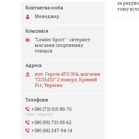
за рахун
тому кіл
Менеджер
"Leader Sport" - інтернет-
магазин спортивних
товарів
вул. Героїв АТО 30А, магазин
"СІЛЬПО" 2 поверх, Кривий
Ріг, Україна
+380 (73) 015-80-70
Viber, Telegram
+380 (99) 731-05-62
+380 (68) 247-94-14