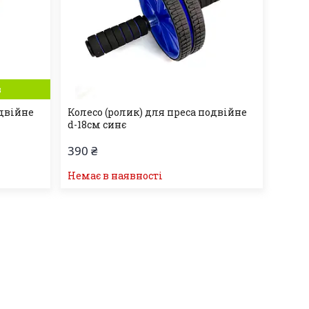
в
одвійне
Колесо (ролик) для преса подвійне
d-18см синє
390 ₴
Немає в наявності