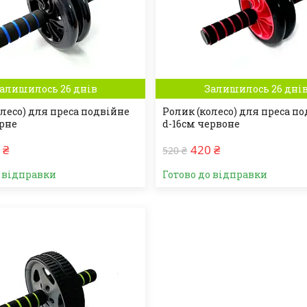
алишилось 26 днів
Залишилось 26 дні
олесо) для преса подвійне
Ролик (колесо) для преса п
орне
d-16см червоне
 ₴
420 ₴
520 ₴
о відправки
Готово до відправки