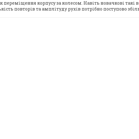
ок переміщення корпусу за колесом. Навіть новачкові такі
ькість повторів та амплітуду рухів потрібно поступово збі