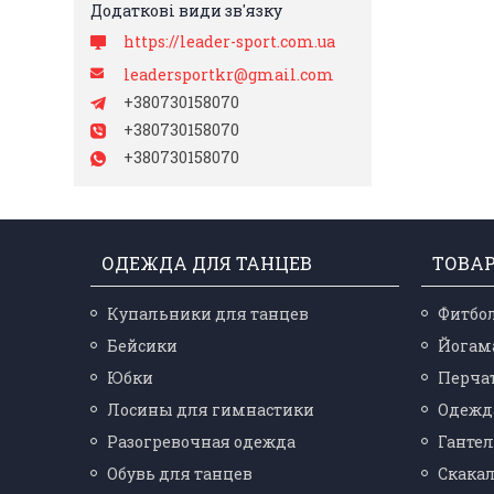
https://leader-sport.com.ua
leadersportkr@gmail.com
+380730158070
+380730158070
+380730158070
ОДЕЖДА ДЛЯ ТАНЦЕВ
ТОВА
Купальники для танцев
Фитбо
Бейсики
Йогам
Юбки
Перчат
Лосины для гимнастики
Одежд
Разогревочная одежда
Ганте
Обувь для танцев
Скака