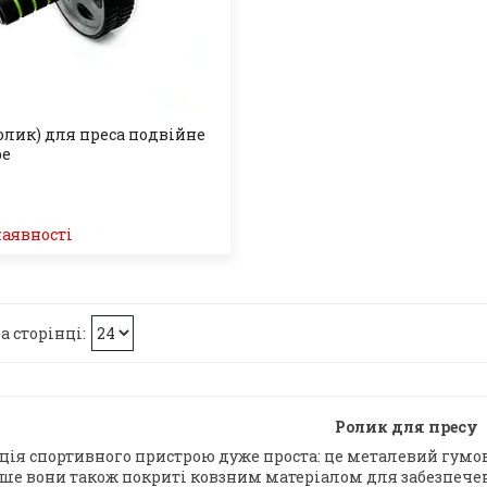
ролик) для преса подвійне
ре
наявності
Ролик для пресу
ція спортивного пристрою дуже проста: це металевий гумов
ше вони також покриті ковзним матеріалом для забезпечен